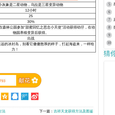
5
小灰象是二星动物，乌拉是三星变异动物
12小时
6
25
7
30%
前，在森林公园参加“甜蜜回忆之思念小天使”活动获得幼仔，在动
8
物园养殖变异后获得。
9
出战
10
遥远的冰封岛，别看它傻傻憨厚的样子，打起海盗来，一样给
力！
猜
793
方法
下一篇：
吉祥天龙获得方法及图鉴