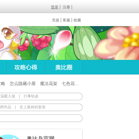
登录
注册
充值
客服
收藏
攻略
怎么隐藏小屋
魔法花架
七色花在哪
百田梦想之翼杖
 温暖入侵
|
行事轨迹
师作品
|
史上最帅的套装
奥比岛官网