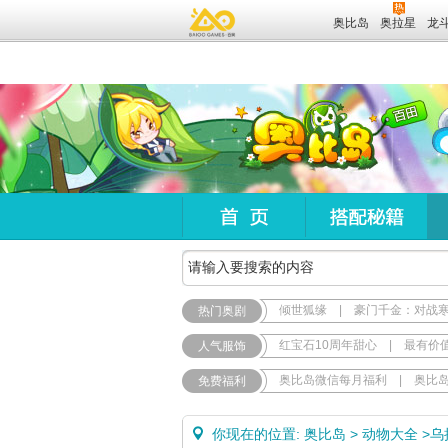
奥比岛
奥拉星
龙
倾世狐缘
|
豪门千金：对战
热门奥剧
红宝石10周年甜心
|
最有价
人气服饰
奥比岛微信每月福利
|
奥比
免费福利
你现在的位置:
奥比岛
>
动物大全
>
乌