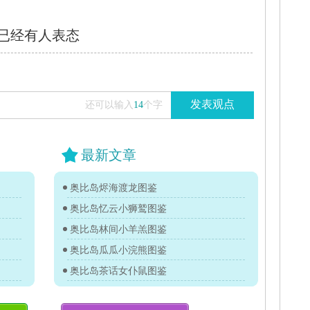
已经有
人表态
发表观点
还可以输入
14
个字
最新文章
奥比岛烬海渡龙图鉴
奥比岛忆云小狮鹫图鉴
奥比岛林间小羊羔图鉴
奥比岛瓜瓜小浣熊图鉴
奥比岛茶话女仆鼠图鉴