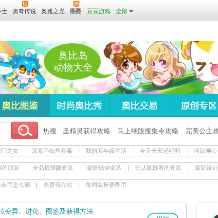
斗士
奥奇传说
奥雅之光
圈圈
豆豆游戏
全部
奥比岛
动物大全
热搜:
圣精灵获得攻略
马上绝版搜集令攻略
完美公主
寒门之女
|
深海不知鱼有毒
|
我的五年级生活
|
今天长安还好吗
|
何以倾心
值的服装
|
全岛最耀眼套装
|
最值钱淑女装
|
公认最好看的套装
|
最新设计
岛金币怎么刷
|
免费得晶钻
|
每周装扮赛圈币
拉变异、进化、图鉴及获得方法