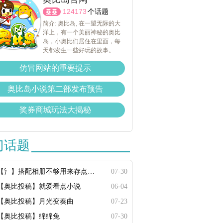
124173
个话题
简介: 奥比岛, 在一望无际的大
洋上，有一个美丽神秘的奥比
岛，小奥比们居住在里面，每
天都发生一些好玩的故事。
仿冒网站的重要提示
奥比岛小说第二部发布预告
奖券商城玩法大揭秘
门话题
【氵】搭配相册不够用来存点搭配
07-30
【奥比投稿】就爱看点小说
06-04
【奥比投稿】月光变奏曲
07-23
【奥比投稿】绵绵兔
07-30