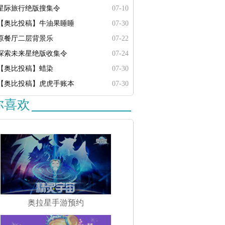
星际旅行绝版搜集令
07-10
【奥比投稿】牛油果睡睡
07-30
原餐厅二层背景乐
07-22
探索未来星绝版收集令
07-24
【奥比投稿】蜡染
07-30
【奥比投稿】虎虎手账本
07-30
你喜欢
奥拉星手游预约