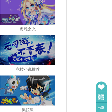
奥雅之光
竞技小说推荐
奥拉星