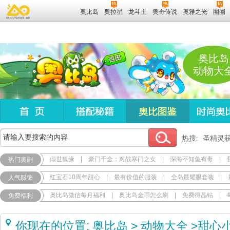
奥比岛
奥拉星
龙斗士
奥奇传说
奥雅之光
圈圈
奥比岛
动物大
热搜:
圣精灵
倾世狐缘
|
豪门千金：对战寒门之女
|
深海不知鱼有毒
|
热门奥剧
红宝石10周年甜心
|
最有价值的服装
|
全岛最耀眼套装
|
人气服饰
奥比岛微信每月福利
|
奥比岛金币怎么刷
|
免费得晶钻
|
免费福利
你现在的位置:
奥比岛
>
动物大全
>
甜心