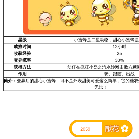
星级
小蜜蜂是二星动物，甜心小蜜蜂
成熟时间
12小时
收获经验
25
变异概率
30%
获得方法
幼仔在疯狂小岛之汽水沙滩击败方糖
作用
骑、跟随、出战
简介：
变异后的甜心小蜜蜂，可不是外表甜美可爱这么简单，它的糖衣炮
无比！
2059