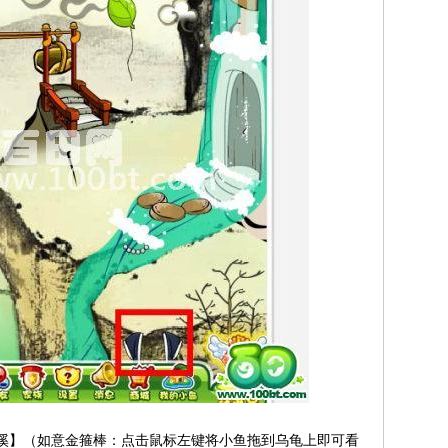
小溪】（如意金箍棒：点击鼠标左键将小鱼拖到乌龟上即可看