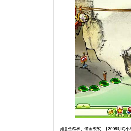
如意金箍棒、镏金袈裟--【2009叮咚