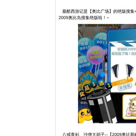
最酷西游记是【奥比广场】的绝版搜集令
2009奥比岛搜集绝版啦！~
八戒青衫、沙僧大胡子--【2009奥比斯