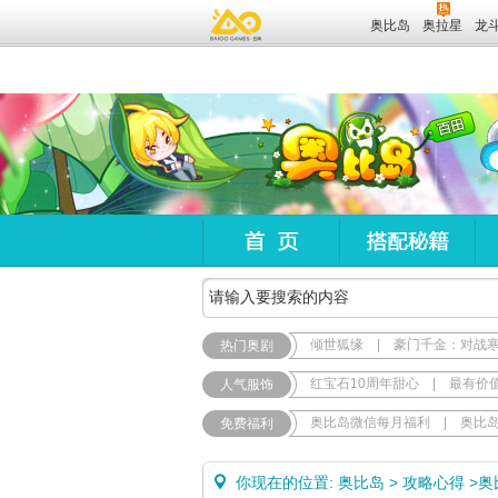
奥比岛
奥拉星
龙
倾世狐缘
|
豪门千金：对战
热门奥剧
红宝石10周年甜心
|
最有价
人气服饰
奥比岛微信每月福利
|
奥比
免费福利
你现在的位置:
奥比岛
>
攻略心得
>
奥