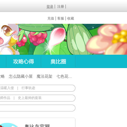
登录
注册
充值
客服
收藏
攻略
怎么隐藏小屋
魔法花架
七色花在哪
百田梦想之翼杖
 温暖入侵
|
行事轨迹
师作品
|
史上最帅的套装
奥比岛官网