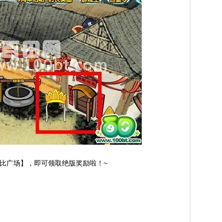
奥比广场】，即可领取绝版奖励啦！~