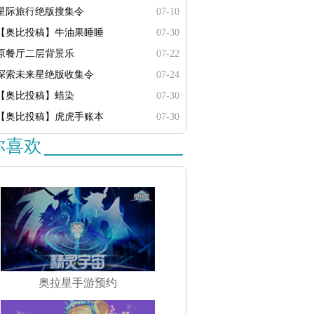
星际旅行绝版搜集令
07-10
【奥比投稿】牛油果睡睡
07-30
原餐厅二层背景乐
07-22
探索未来星绝版收集令
07-24
【奥比投稿】蜡染
07-30
【奥比投稿】虎虎手账本
07-30
你喜欢
奥拉星手游预约