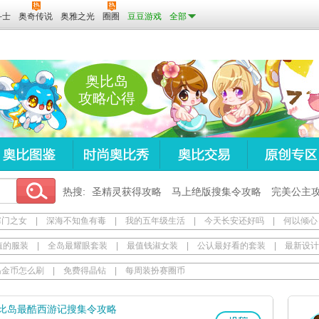
斗士
奥奇传说
奥雅之光
圈圈
豆豆游戏
全部
奥比岛
攻略心得
热搜:
圣精灵获得攻略
马上绝版搜集令攻略
完美公主
寒门之女
|
深海不知鱼有毒
|
我的五年级生活
|
今天长安还好吗
|
何以倾心
值的服装
|
全岛最耀眼套装
|
最值钱淑女装
|
公认最好看的套装
|
最新设计
岛金币怎么刷
|
免费得晶钻
|
每周装扮赛圈币
比岛最酷西游记搜集令攻略