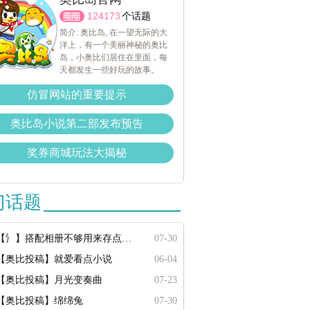
124173
个话题
简介: 奥比岛, 在一望无际的大
洋上，有一个美丽神秘的奥比
岛，小奥比们居住在里面，每
天都发生一些好玩的故事。
仿冒网站的重要提示
奥比岛小说第二部发布预告
奖券商城玩法大揭秘
门话题
【氵】搭配相册不够用来存点搭配
07-30
【奥比投稿】就爱看点小说
06-04
【奥比投稿】月光变奏曲
07-23
【奥比投稿】绵绵兔
07-30