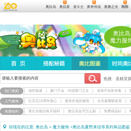
奥比岛
奥拉星
龙斗士
奥奇传说
奥雅之光
圈圈
奥比岛
魔力服
热搜:
圣精灵
倾世狐缘
|
豪门千金：对战寒门之女
|
深海不知鱼有毒
|
热门奥剧
红宝石10周年甜心
|
最有价值的服装
|
全岛最耀眼套装
|
人气服饰
奥比岛微信每月福利
|
奥比岛金币怎么刷
|
免费得晶钻
|
免费福利
你现在的位置:
奥比岛
>
魔力服饰
>
奥比岛夏野来信等系列单品图鉴