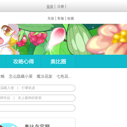
登录
注册
充值
客服
收藏
攻略
怎么隐藏小屋
魔法花架
七色花在哪
百田梦想之翼杖
 温暖入侵
|
行事轨迹
师作品
|
史上最帅的套装
奥比岛官网