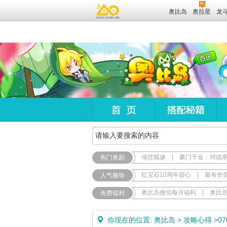
奥比岛
奥拉星
龙
倾世狐缘
|
豪门千金：对战
热门奥剧
红宝石10周年甜心
|
最有价
人气服饰
奥比岛微信每月福利
|
奥比
免费福利
你现在的位置:
奥比岛
>
攻略心得
>
0