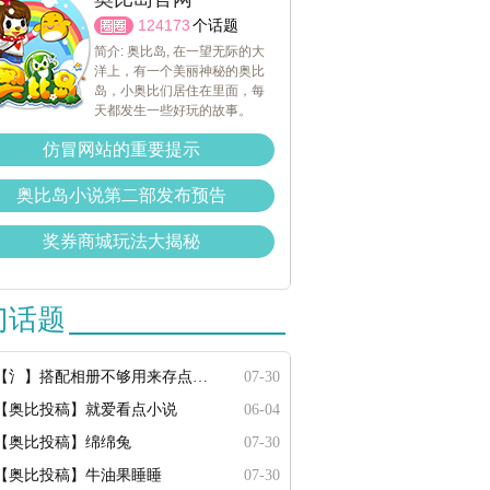
124173
个话题
简介: 奥比岛, 在一望无际的大
洋上，有一个美丽神秘的奥比
岛，小奥比们居住在里面，每
天都发生一些好玩的故事。
仿冒网站的重要提示
奥比岛小说第二部发布预告
奖券商城玩法大揭秘
门话题
【氵】搭配相册不够用来存点搭配
07-30
【奥比投稿】就爱看点小说
06-04
【奥比投稿】绵绵兔
07-30
【奥比投稿】牛油果睡睡
07-30