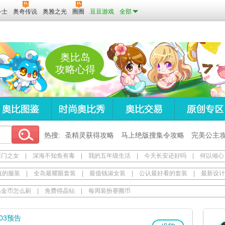
斗士
奥奇传说
奥雅之光
圈圈
豆豆游戏
全部
奥比岛
攻略心得
热搜:
圣精灵获得攻略
马上绝版搜集令攻略
完美公主
寒门之女
|
深海不知鱼有毒
|
我的五年级生活
|
今天长安还好吗
|
何以倾心
值的服装
|
全岛最耀眼套装
|
最值钱淑女装
|
公认最好看的套装
|
最新设计
岛金币怎么刷
|
免费得晶钻
|
每周装扮赛圈币
703预告