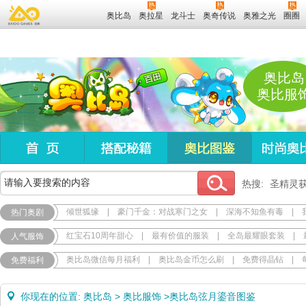
奥比岛
奥拉星
龙斗士
奥奇传说
奥雅之光
圈圈
奥比岛
奥比服
热搜:
圣精灵
倾世狐缘
|
豪门千金：对战寒门之女
|
深海不知鱼有毒
|
热门奥剧
红宝石10周年甜心
|
最有价值的服装
|
全岛最耀眼套装
|
人气服饰
奥比岛微信每月福利
|
奥比岛金币怎么刷
|
免费得晶钻
|
免费福利
你现在的位置:
奥比岛
>
奥比服饰
>
奥比岛弦月鎏音图鉴