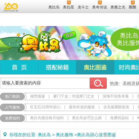
奥比岛
奥拉星
龙斗士
奥奇传说
奥雅之光
圈圈
奥比岛
奥比服
热搜:
圣精灵
倾世狐缘
|
豪门千金：对战寒门之女
|
深海不知鱼有毒
|
热门奥剧
红宝石10周年甜心
|
最有价值的服装
|
全岛最耀眼套装
|
人气服饰
奥比岛微信每月福利
|
奥比岛金币怎么刷
|
免费得晶钻
|
免费福利
你现在的位置:
奥比岛
>
奥比服饰
>
奥比岛甜心波普图鉴