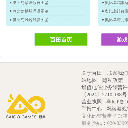
奥比岛珍语假日图鉴
奥比岛鸥歌
奥比岛摇船浮语图鉴
奥比岛绯红
奥比岛风铃浅梦图鉴
奥比岛暗月
关于百田
|
联系我们
站地图
|
隐私政策
增值电信业务经营许可证
〔2024〕2710-188号
营业执照
粤ICP备1
举报中心
网络游戏
文化部监督电子邮箱:wlw
服务热线：020-839952