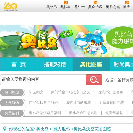
奥比岛
奥拉星
龙斗士
奥奇传说
奥雅之光
圈圈
奥比岛
魔力服
热搜:
圣精灵
倾世狐缘
|
豪门千金：对战寒门之女
|
深海不知鱼有毒
|
热门奥剧
红宝石10周年甜心
|
最有价值的服装
|
全岛最耀眼套装
|
人气服饰
奥比岛微信每月福利
|
奥比岛金币怎么刷
|
免费得晶钻
|
免费福利
你现在的位置:
奥比岛
>
魔力服饰
>
奥比岛浅空花语图鉴