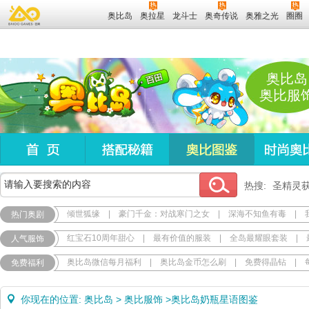
奥比岛
奥拉星
龙斗士
奥奇传说
奥雅之光
圈圈
奥比岛
奥比服
热搜:
圣精灵
倾世狐缘
|
豪门千金：对战寒门之女
|
深海不知鱼有毒
|
热门奥剧
红宝石10周年甜心
|
最有价值的服装
|
全岛最耀眼套装
|
人气服饰
奥比岛微信每月福利
|
奥比岛金币怎么刷
|
免费得晶钻
|
免费福利
你现在的位置:
奥比岛
>
奥比服饰
>
奥比岛奶瓶星语图鉴