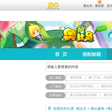
奥比岛
奥拉星
龙
倾世狐缘
|
豪门千金：对战
热门奥剧
红宝石10周年甜心
|
最有价
人气服饰
奥比岛微信每月福利
|
奥比
免费福利
你现在的位置:
奥比岛
>
奥比服饰
>
奥