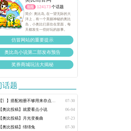
124173
个话题
简介: 奥比岛, 在一望无际的大
洋上，有一个美丽神秘的奥比
岛，小奥比们居住在里面，每
天都发生一些好玩的故事。
仿冒网站的重要提示
奥比岛小说第二部发布预告
奖券商城玩法大揭秘
门话题
【氵】搭配相册不够用来存点搭配
07-30
【奥比投稿】就爱看点小说
06-04
【奥比投稿】月光变奏曲
07-23
【奥比投稿】绵绵兔
07-30