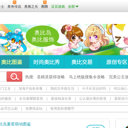
斗士
奥奇传说
奥雅之光
圈圈
豆豆游戏
全部
奥比岛
奥比服饰
热搜:
圣精灵获得攻略
马上绝版搜集令攻略
完美公主
寒门之女
|
深海不知鱼有毒
|
我的五年级生活
|
今天长安还好吗
|
何以倾心
值的服装
|
全岛最耀眼套装
|
最值钱淑女装
|
公认最好看的套装
|
最新设计
岛金币怎么刷
|
免费得晶钻
|
每周装扮赛圈币
比岛夏星萌动图鉴