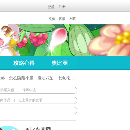
登录
注册
充值
客服
收藏
攻略
怎么隐藏小屋
魔法花架
七色花在哪
百田梦想之翼杖
 温暖入侵
|
行事轨迹
师作品
|
史上最帅的套装
奥比岛官网