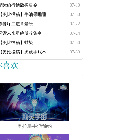
星际旅行绝版搜集令
07-10
【奥比投稿】牛油果睡睡
07-30
原餐厅二层背景乐
07-22
探索未来星绝版收集令
07-24
【奥比投稿】蜡染
07-30
【奥比投稿】虎虎手账本
07-30
你喜欢
奥拉星手游预约