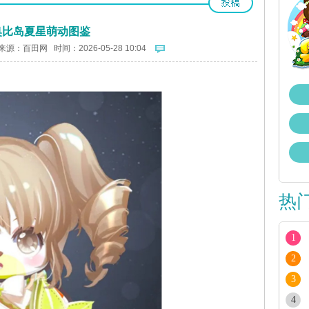
奥比岛夏星萌动图鉴
来源：
百田网
时间：2026-05-28 10:04
热
1
2
3
4