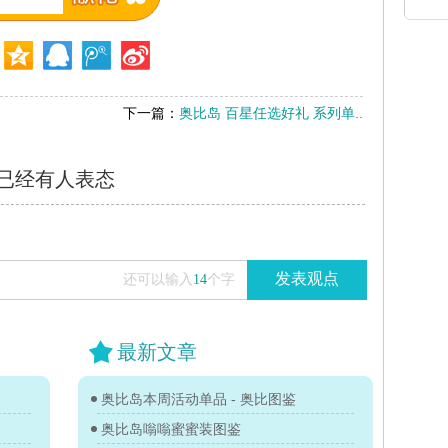
下一篇：
奥比岛 百星任选好礼 系列单..
已经有
人表态
发表观点
还可以输入
14
个字
最新文章
奥比岛本周活动单品 - 奥比图鉴
奥比岛嗡嗡蜜蜜装图鉴