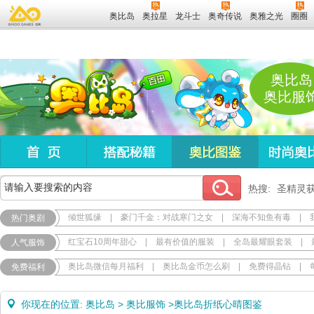
奥比岛
奥拉星
龙斗士
奥奇传说
奥雅之光
圈圈
奥比岛
奥比服
热搜:
圣精灵
倾世狐缘
|
豪门千金：对战寒门之女
|
深海不知鱼有毒
|
热门奥剧
红宝石10周年甜心
|
最有价值的服装
|
全岛最耀眼套装
|
人气服饰
奥比岛微信每月福利
|
奥比岛金币怎么刷
|
免费得晶钻
|
免费福利
你现在的位置:
奥比岛
>
奥比服饰
>
奥比岛折纸心晴图鉴