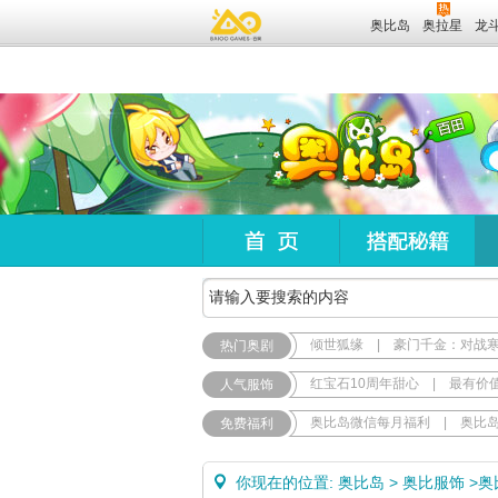
奥比岛
奥拉星
龙
倾世狐缘
|
豪门千金：对战
热门奥剧
红宝石10周年甜心
|
最有价
人气服饰
奥比岛微信每月福利
|
奥比
免费福利
你现在的位置:
奥比岛
>
奥比服饰
>
奥