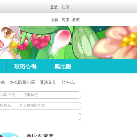
登录
注册
充值
客服
收藏
攻略
怎么隐藏小屋
魔法花架
七色花在哪
百田梦想之翼杖
 温暖入侵
|
行事轨迹
师作品
|
史上最帅的套装
奥比岛官网