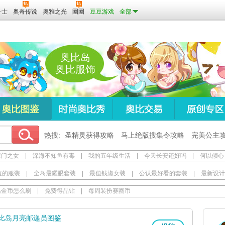
斗士
奥奇传说
奥雅之光
圈圈
豆豆游戏
全部
奥比岛
奥比服饰
热搜:
圣精灵获得攻略
马上绝版搜集令攻略
完美公主
寒门之女
|
深海不知鱼有毒
|
我的五年级生活
|
今天长安还好吗
|
何以倾心
值的服装
|
全岛最耀眼套装
|
最值钱淑女装
|
公认最好看的套装
|
最新设计
岛金币怎么刷
|
免费得晶钻
|
每周装扮赛圈币
比岛月亮邮递员图鉴