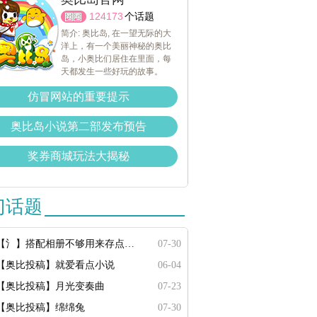
124173
个话题
简介: 奥比岛, 在一望无际的大
洋上，有一个美丽神秘的奥比
岛，小奥比们居住在里面，每
天都发生一些好玩的故事。
仿冒网站的重要提示
奥比岛小说第二部发布预告
奖券商城玩法大揭秘
门话题
【氵】搭配相册不够用来存点搭配
07-30
【奥比投稿】就爱看点小说
06-04
【奥比投稿】月光变奏曲
07-23
【奥比投稿】绵绵兔
07-30