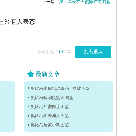
下一篇：
奥比岛爱在天使降临前图鉴
已经有
人表态
发表观点
还可以输入
14
个字
最新文章
奥比岛本周活动单品 - 奥比图鉴
奥比岛嗡嗡蜜蜜装图鉴
奥比岛甜蜜国度图鉴
奥比岛旷野与风图鉴
奥比岛居家小狗图鉴