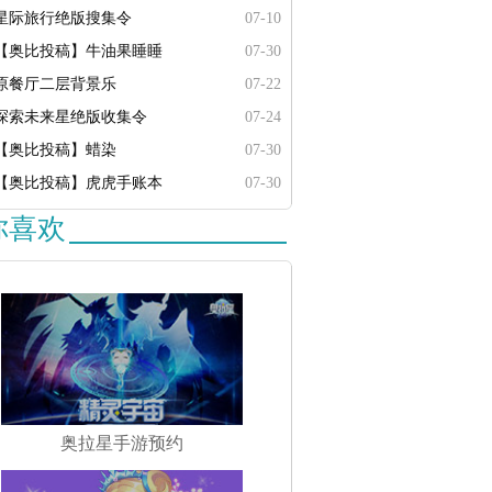
星际旅行绝版搜集令
07-10
【奥比投稿】牛油果睡睡
07-30
原餐厅二层背景乐
07-22
探索未来星绝版收集令
07-24
【奥比投稿】蜡染
07-30
【奥比投稿】虎虎手账本
07-30
你喜欢
奥拉星手游预约