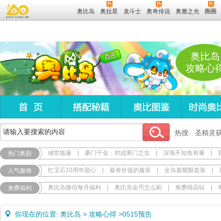
奥比岛
奥拉星
龙斗士
奥奇传说
奥雅之光
圈圈
奥比岛
攻略心
热搜:
圣精灵
倾世狐缘
|
豪门千金：对战寒门之女
|
深海不知鱼有毒
|
热门奥剧
红宝石10周年甜心
|
最有价值的服装
|
全岛最耀眼套装
|
人气服饰
奥比岛微信每月福利
|
奥比岛金币怎么刷
|
免费得晶钻
|
免费福利
你现在的位置:
奥比岛
>
攻略心得
>
0515预告