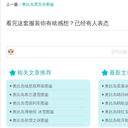
上一篇：
奥比岛黑百合图鉴
看完这套服装你有啥感想？已经有
人表态
还可以输
相关文章推荐
最新文
奥比岛绒意双辫装图鉴
奥比岛星暮
奥比岛寒兰遇雪图鉴
奥比岛晴日
奥比岛雪国列车图鉴
奥比岛鸥歌
奥比岛博物馆·冰雪图鉴
奥比岛绯红
奥比岛初雪之讶图鉴
奥比岛暗月