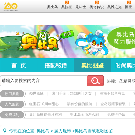
奥比岛
奥拉星
龙斗士
奥奇传说
奥雅之光
圈圈
奥比岛
魔力服
热搜:
圣精灵
倾世狐缘
|
豪门千金：对战寒门之女
|
深海不知鱼有毒
|
热门奥剧
红宝石10周年甜心
|
最有价值的服装
|
全岛最耀眼套装
|
人气服饰
奥比岛微信每月福利
|
奥比岛金币怎么刷
|
免费得晶钻
|
免费福利
你现在的位置:
奥比岛
>
魔力服饰
>
奥比岛雪绒啾啾图鉴