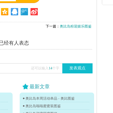
下一篇：
奥比岛粉迎嬉乐图鉴
已经有
人表态
发表观点
还可以输入
14
个字
最新文章
奥比岛本周活动单品 - 奥比图鉴
奥比岛嗡嗡蜜蜜装图鉴