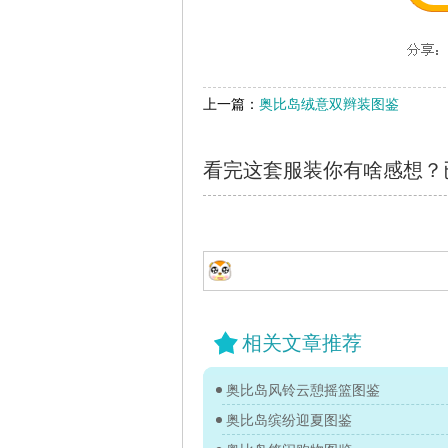
上一篇：
奥比岛绒意双辫装图鉴
看完这套服装你有啥感想？
相关文章推荐
奥比岛风铃云憩摇篮图鉴
奥比岛缤纷迎夏图鉴