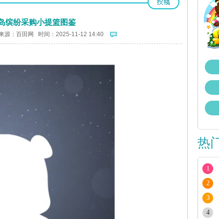
岛缤纷采购小提篮图鉴
来源：
百田网
时间：2025-11-12 14:40
热
1
2
3
4