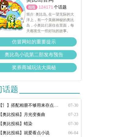
124171
个话题
简介: 奥比岛, 在一望无际的大
洋上，有一个美丽神秘的奥比
岛，小奥比们居住在里面，每
天都发生一些好玩的故事。
仿冒网站的重要提示
奥比岛小说第二部发布预告
奖券商城玩法大揭秘
门话题
【氵】搭配相册不够用来存点搭配
07-30
【奥比投稿】月光变奏曲
07-23
【奥比投稿】蜡染
07-30
【奥比投稿】就爱看点小说
06-04