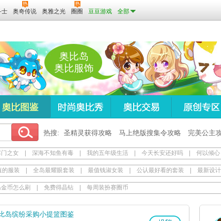
斗士
奥奇传说
奥雅之光
圈圈
豆豆游戏
全部
奥比岛
奥比服饰
热搜:
圣精灵获得攻略
马上绝版搜集令攻略
完美公主
寒门之女
|
深海不知鱼有毒
|
我的五年级生活
|
今天长安还好吗
|
何以倾心
值的服装
|
全岛最耀眼套装
|
最值钱淑女装
|
公认最好看的套装
|
最新设计
岛金币怎么刷
|
免费得晶钻
|
每周装扮赛圈币
比岛缤纷采购小提篮图鉴