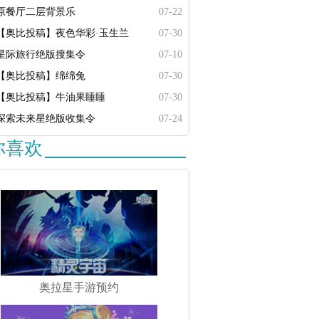
原餐厅二层背景乐
07-22
【奥比投稿】夜色华彩·玉生兰
07-30
星际旅行绝版搜集令
07-10
【奥比投稿】绵绵兔
07-30
【奥比投稿】牛油果睡睡
07-30
探索未来星绝版收集令
07-24
你喜欢
奥拉星手游预约