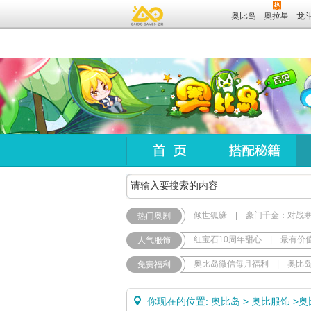
奥比岛
奥拉星
龙
倾世狐缘
|
豪门千金：对战
热门奥剧
红宝石10周年甜心
|
最有价
人气服饰
奥比岛微信每月福利
|
奥比
免费福利
你现在的位置:
奥比岛
>
奥比服饰
>
奥