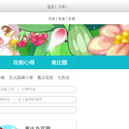
登录
注册
充值
客服
收藏
攻略
怎么隐藏小屋
魔法花架
七色花在哪
百田梦想之翼杖
 温暖入侵
|
行事轨迹
师作品
|
史上最帅的套装
奥比岛官网