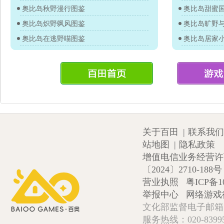
奥比岛秋野漫行图鉴
奥比岛甜蜜
奥比岛炽野飒风图鉴
奥比岛旷野
奥比岛在逃野喵图鉴
奥比岛居家
关于百田
|
联系我们
站地图
|
隐私政策
增值电信业务经营许可证
〔2024〕2710-188号
营业执照
粤ICP备1
举报中心
网络游戏
文化部监督电子邮箱:wlw
服务热线：020-839952