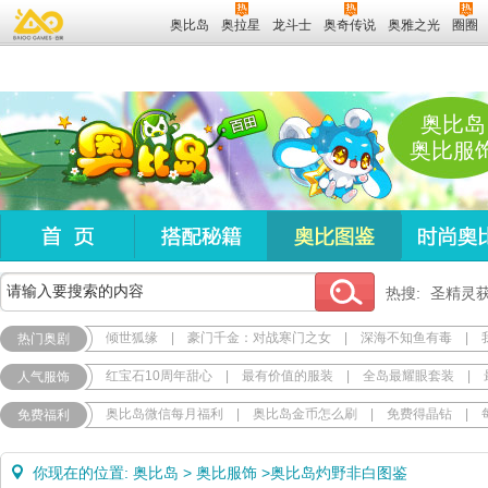
奥比岛
奥拉星
龙斗士
奥奇传说
奥雅之光
圈圈
奥比岛
奥比服
热搜:
圣精灵
倾世狐缘
|
豪门千金：对战寒门之女
|
深海不知鱼有毒
|
热门奥剧
红宝石10周年甜心
|
最有价值的服装
|
全岛最耀眼套装
|
人气服饰
奥比岛微信每月福利
|
奥比岛金币怎么刷
|
免费得晶钻
|
免费福利
你现在的位置:
奥比岛
>
奥比服饰
>
奥比岛灼野非白图鉴