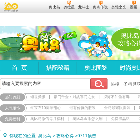
奥比岛
奥拉星
龙斗士
奥奇传说
奥雅之光
圈圈
奥比岛
攻略心
热搜:
圣精灵
倾世狐缘
|
豪门千金：对战寒门之女
|
深海不知鱼有毒
|
热门奥剧
红宝石10周年甜心
|
最有价值的服装
|
全岛最耀眼套装
|
人气服饰
奥比岛微信每月福利
|
奥比岛金币怎么刷
|
免费得晶钻
|
免费福利
你现在的位置:
奥比岛
>
攻略心得
>
0711预告