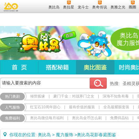
奥比岛
奥拉星
龙斗士
奥奇传说
奥雅之光
圈圈
奥比岛
魔力服
热搜:
圣精灵
倾世狐缘
|
豪门千金：对战寒门之女
|
深海不知鱼有毒
|
热门奥剧
红宝石10周年甜心
|
最有价值的服装
|
全岛最耀眼套装
|
人气服饰
奥比岛微信每月福利
|
奥比岛金币怎么刷
|
免费得晶钻
|
免费福利
你现在的位置:
奥比岛
>
魔力服饰
>
奥比岛花影春庭图鉴