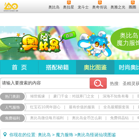
奥比岛
奥拉星
龙斗士
奥奇传说
奥雅之光
圈圈
奥比岛
魔力服
热搜:
圣精灵
倾世狐缘
|
豪门千金：对战寒门之女
|
深海不知鱼有毒
|
热门奥剧
红宝石10周年甜心
|
最有价值的服装
|
全岛最耀眼套装
|
人气服饰
奥比岛微信每月福利
|
奥比岛金币怎么刷
|
免费得晶钻
|
免费福利
你现在的位置:
奥比岛
>
魔力服饰
>
奥比岛怪诞仙境图鉴