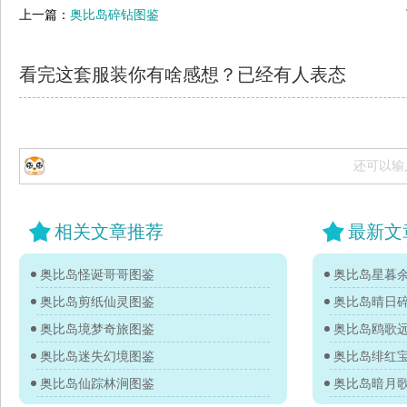
上一篇：
奥比岛碎钻图鉴
看完这套服装你有啥感想？已经有
人表态
还可以输
相关文章推荐
最新文
奥比岛怪诞哥哥图鉴
奥比岛星暮
奥比岛剪纸仙灵图鉴
奥比岛晴日
奥比岛境梦奇旅图鉴
奥比岛鸥歌
奥比岛迷失幻境图鉴
奥比岛绯红
奥比岛仙踪林涧图鉴
奥比岛暗月