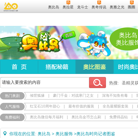
奥比岛
奥拉星
龙斗士
奥奇传说
奥雅之光
圈圈
奥比岛
奥比服
热搜:
圣精灵
倾世狐缘
|
豪门千金：对战寒门之女
|
深海不知鱼有毒
|
热门奥剧
红宝石10周年甜心
|
最有价值的服装
|
全岛最耀眼套装
|
人气服饰
奥比岛微信每月福利
|
奥比岛金币怎么刷
|
免费得晶钻
|
免费福利
你现在的位置:
奥比岛
>
奥比服饰
>
奥比岛时尚记者图鉴