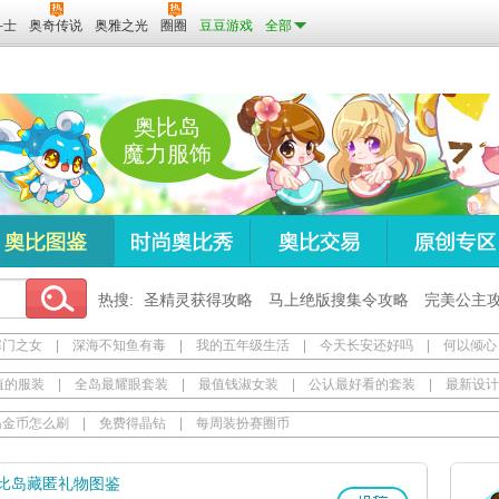
斗士
奥奇传说
奥雅之光
圈圈
豆豆游戏
全部
奥比岛
魔力服饰
热搜:
圣精灵获得攻略
马上绝版搜集令攻略
完美公主
寒门之女
|
深海不知鱼有毒
|
我的五年级生活
|
今天长安还好吗
|
何以倾心
值的服装
|
全岛最耀眼套装
|
最值钱淑女装
|
公认最好看的套装
|
最新设计
岛金币怎么刷
|
免费得晶钻
|
每周装扮赛圈币
比岛藏匿礼物图鉴