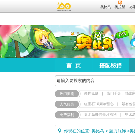
奥比岛
奥拉星
龙
倾世狐缘
|
豪门千金：对战
热门奥剧
红宝石10周年甜心
|
最有价
人气服饰
奥比岛微信每月福利
|
奥比
免费福利
你现在的位置:
奥比岛
>
魔力服饰
>
奥