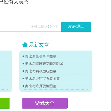
已经有
人表态
发表观点
还可以输入
14
个字
最新文章
奥比岛星暮余晖图鉴
奥比岛晴日碎花套装图鉴
奥比岛鸥歌远航图鉴
奥比岛绯红宝石装图鉴
奥比岛暗月歌姬图鉴