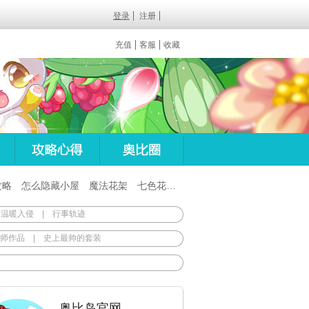
登录
注册
充值
客服
收藏
攻略
怎么隐藏小屋
魔法花架
七色花在哪
百田梦想之翼杖
 温暖入侵
|
行事轨迹
师作品
|
史上最帅的套装
奥比岛官网