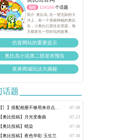
124166
个话题
简介: 奥比岛, 在一望无际的大
洋上，有一个美丽神秘的奥比
岛，小奥比们居住在里面，每
天都发生一些好玩的故事。
仿冒网站的重要提示
奥比岛小说第二部发布预告
奖券商城玩法大揭秘
门话题
【氵】搭配相册不够用来存点搭配
07-30
【奥比投稿】月光变奏曲
07-23
【奥比投稿】蜡染
07-30
【奥比投稿】夜色华彩·玉生兰
07-30