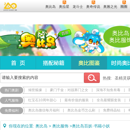
奥比岛
奥拉星
龙斗士
奥奇传说
奥雅之光
圈圈
奥比岛
奥比服
热搜:
圣精灵
倾世狐缘
|
豪门千金：对战寒门之女
|
深海不知鱼有毒
|
热门奥剧
红宝石10周年甜心
|
最有价值的服装
|
全岛最耀眼套装
|
人气服饰
奥比岛微信每月福利
|
奥比岛金币怎么刷
|
免费得晶钻
|
免费福利
你现在的位置:
奥比岛
>
奥比服饰
>
奥比岛百妖·书籍小妖