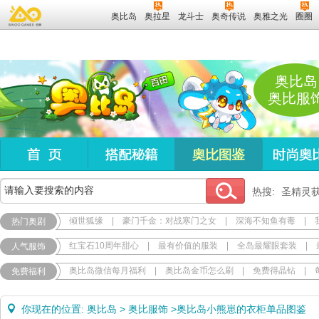
奥比岛
奥拉星
龙斗士
奥奇传说
奥雅之光
圈圈
奥比岛
奥比服
热搜:
圣精灵
倾世狐缘
|
豪门千金：对战寒门之女
|
深海不知鱼有毒
|
热门奥剧
红宝石10周年甜心
|
最有价值的服装
|
全岛最耀眼套装
|
人气服饰
奥比岛微信每月福利
|
奥比岛金币怎么刷
|
免费得晶钻
|
免费福利
你现在的位置:
奥比岛
>
奥比服饰
>
奥比岛小熊崽的衣柜单品图鉴