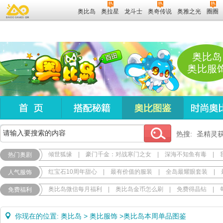
奥比岛
奥拉星
龙斗士
奥奇传说
奥雅之光
圈圈
奥比岛
奥比服
热搜:
圣精灵
倾世狐缘
|
豪门千金：对战寒门之女
|
深海不知鱼有毒
|
热门奥剧
红宝石10周年甜心
|
最有价值的服装
|
全岛最耀眼套装
|
人气服饰
奥比岛微信每月福利
|
奥比岛金币怎么刷
|
免费得晶钻
|
免费福利
你现在的位置:
奥比岛
>
奥比服饰
>
奥比岛本周单品图鉴