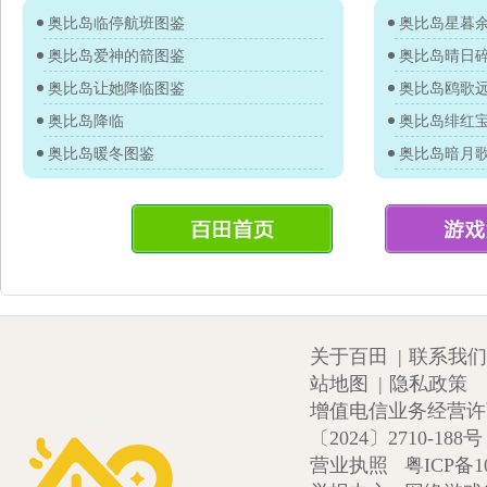
奥比岛临停航班图鉴
奥比岛星暮
奥比岛爱神的箭图鉴
奥比岛晴日
奥比岛让她降临图鉴
奥比岛鸥歌
奥比岛降临
奥比岛绯红
奥比岛暖冬图鉴
奥比岛暗月
关于百田
|
联系我们
站地图
|
隐私政策
增值电信业务经营许可证
〔2024〕2710-188号
营业执照
粤ICP备1