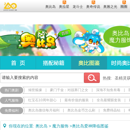
奥比岛
奥拉星
龙斗士
奥奇传说
奥雅之光
圈圈
奥比岛
魔力服
热搜:
圣精灵
倾世狐缘
|
豪门千金：对战寒门之女
|
深海不知鱼有毒
|
热门奥剧
红宝石10周年甜心
|
最有价值的服装
|
全岛最耀眼套装
|
人气服饰
奥比岛微信每月福利
|
奥比岛金币怎么刷
|
免费得晶钻
|
免费福利
你现在的位置:
奥比岛
>
魔力服饰
>
奥比岛爱神降临图鉴