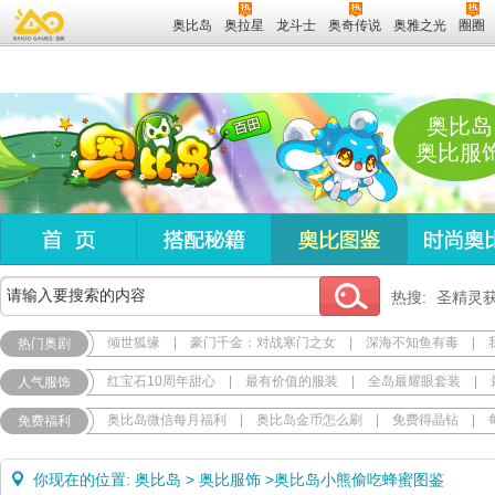
奥比岛
奥拉星
龙斗士
奥奇传说
奥雅之光
圈圈
奥比岛
奥比服
热搜:
圣精灵
倾世狐缘
|
豪门千金：对战寒门之女
|
深海不知鱼有毒
|
热门奥剧
红宝石10周年甜心
|
最有价值的服装
|
全岛最耀眼套装
|
人气服饰
奥比岛微信每月福利
|
奥比岛金币怎么刷
|
免费得晶钻
|
免费福利
你现在的位置:
奥比岛
>
奥比服饰
>
奥比岛小熊偷吃蜂蜜图鉴