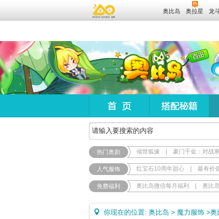
奥比岛
奥拉星
龙
倾世狐缘
|
豪门千金：对战
热门奥剧
红宝石10周年甜心
|
最有价
人气服饰
奥比岛微信每月福利
|
奥比
免费福利
你现在的位置:
奥比岛
>
魔力服饰
>
奥