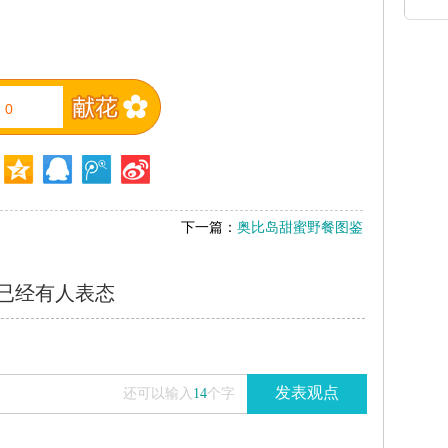
0
下一篇：
奥比岛甜蜜野餐图鉴
已经有
人表态
发表观点
还可以输入
14
个字