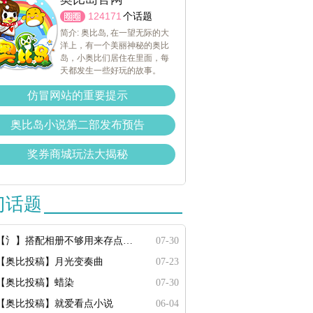
124171
个话题
简介: 奥比岛, 在一望无际的大
洋上，有一个美丽神秘的奥比
岛，小奥比们居住在里面，每
天都发生一些好玩的故事。
仿冒网站的重要提示
奥比岛小说第二部发布预告
奖券商城玩法大揭秘
门话题
【氵】搭配相册不够用来存点搭配
07-30
【奥比投稿】月光变奏曲
07-23
【奥比投稿】蜡染
07-30
【奥比投稿】就爱看点小说
06-04