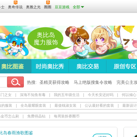
斗士
奥奇传说
奥雅之光
圈圈
豆豆游戏
全部
奥比岛
魔力服饰
热搜:
圣精灵获得攻略
马上绝版搜集令攻略
完美公主
寒门之女
|
深海不知鱼有毒
|
我的五年级生活
|
今天长安还好吗
|
何以倾心
值的服装
|
全岛最耀眼套装
|
最值钱淑女装
|
公认最好看的套装
|
最新设计
岛金币怎么刷
|
免费得晶钻
|
每周装扮赛圈币
比岛春雨渔歌图鉴