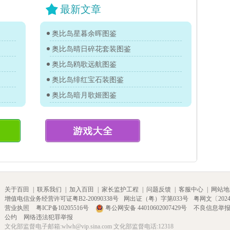
最新文章
奥比岛星暮余晖图鉴
奥比岛晴日碎花套装图鉴
奥比岛鸥歌远航图鉴
奥比岛绯红宝石装图鉴
奥比岛暗月歌姬图鉴
关于百田
|
联系我们
|
加入百田
|
家长监护工程
|
问题反馈
|
客服中心
|
网站地
增值电信业务经营许可证粤B2-20090338号
网出证（粤）字第033号
粤网文〔2024〕
营业执照
粤ICP备10205516号
粤公网安备 44010602007429号
不良信息举
公约
网络违法犯罪举报
文化部监督电子邮箱:wlwh@vip.sina.com 文化部监督电话:12318