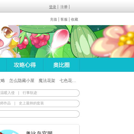
登录
注册
充值
客服
收藏
攻略
怎么隐藏小屋
魔法花架
七色花在哪
百田梦想之翼杖
 温暖入侵
|
行事轨迹
师作品
|
史上最帅的套装
奥比岛官网