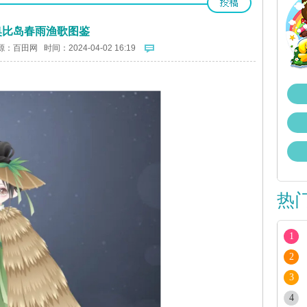
奥比岛春雨渔歌图鉴
源：
百田网
时间：2024-04-02 16:19
热
1
2
3
4