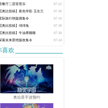
原餐厅二层背景乐
07-22
【奥比投稿】夜色华彩·玉生兰
07-30
星际旅行绝版搜集令
07-10
【奥比投稿】绵绵兔
07-30
【奥比投稿】牛油果睡睡
07-30
探索未来星绝版收集令
07-24
你喜欢
奥拉星手游预约