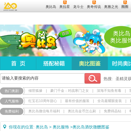
奥比岛
奥拉星
龙斗士
奥奇传说
奥雅之光
圈圈
奥比岛
奥比服
热搜:
圣精灵
倾世狐缘
|
豪门千金：对战寒门之女
|
深海不知鱼有毒
|
热门奥剧
红宝石10周年甜心
|
最有价值的服装
|
全岛最耀眼套装
|
人气服饰
奥比岛微信每月福利
|
奥比岛金币怎么刷
|
免费得晶钻
|
免费福利
你现在的位置:
奥比岛
>
奥比服饰
>
奥比岛酒饮微醺图鉴