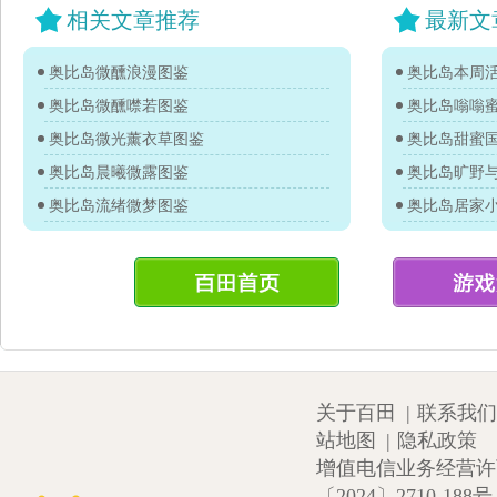
相关文章推荐
最新文
奥比岛微醺浪漫图鉴
奥比岛本周活
奥比岛微醺噤若图鉴
奥比岛嗡嗡
奥比岛微光薰衣草图鉴
奥比岛甜蜜
奥比岛晨曦微露图鉴
奥比岛旷野
奥比岛流绪微梦图鉴
奥比岛居家
关于百田
|
联系我们
站地图
|
隐私政策
增值电信业务经营许可证
〔2024〕2710-188号