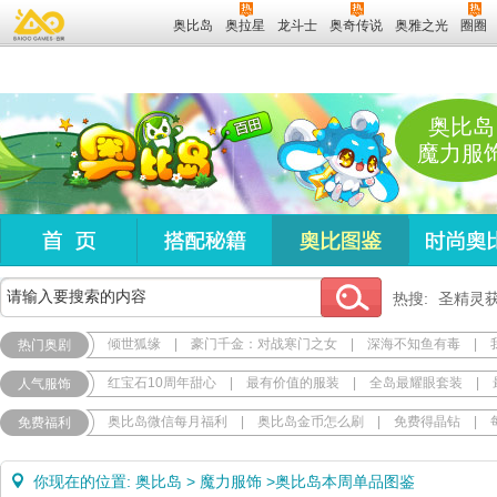
奥比岛
奥拉星
龙斗士
奥奇传说
奥雅之光
圈圈
奥比岛
魔力服
热搜:
圣精灵
倾世狐缘
|
豪门千金：对战寒门之女
|
深海不知鱼有毒
|
热门奥剧
红宝石10周年甜心
|
最有价值的服装
|
全岛最耀眼套装
|
人气服饰
奥比岛微信每月福利
|
奥比岛金币怎么刷
|
免费得晶钻
|
免费福利
你现在的位置:
奥比岛
>
魔力服饰
>
奥比岛本周单品图鉴