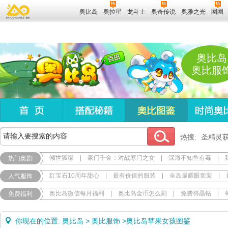
奥比岛
奥拉星
龙斗士
奥奇传说
奥雅之光
圈圈
奥比岛
奥比服
热搜:
圣精灵
倾世狐缘
|
豪门千金：对战寒门之女
|
深海不知鱼有毒
|
热门奥剧
红宝石10周年甜心
|
最有价值的服装
|
全岛最耀眼套装
|
人气服饰
奥比岛微信每月福利
|
奥比岛金币怎么刷
|
免费得晶钻
|
免费福利
你现在的位置:
奥比岛
>
奥比服饰
>
奥比岛苹果女孩图鉴