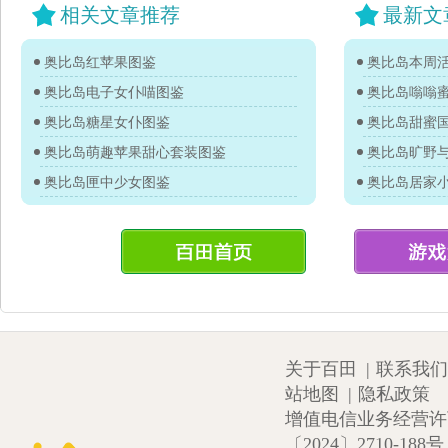
相关文章推荐
最新文
奥比岛红苹果图鉴
奥比岛本周活
奥比岛电子女仆喵图鉴
奥比岛嗡嗡
奥比岛糖星女仆图鉴
奥比岛甜蜜
奥比岛萌趣苹果甜心套装图鉴
奥比岛旷野
奥比岛匣中少女图鉴
奥比岛居家
关于百田
|
联系我们
站地图
|
隐私政策
增值电信业务经营许可证
〔2024〕2710-188号