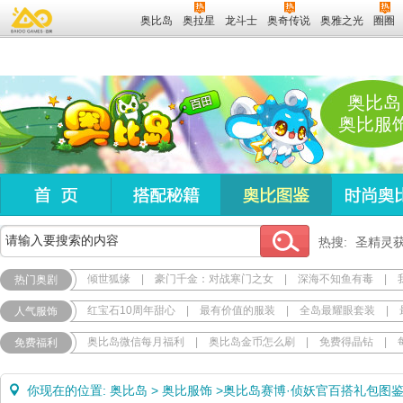
奥比岛
奥拉星
龙斗士
奥奇传说
奥雅之光
圈圈
奥比岛
奥比服
热搜:
圣精灵
倾世狐缘
|
豪门千金：对战寒门之女
|
深海不知鱼有毒
|
热门奥剧
红宝石10周年甜心
|
最有价值的服装
|
全岛最耀眼套装
|
人气服饰
奥比岛微信每月福利
|
奥比岛金币怎么刷
|
免费得晶钻
|
免费福利
你现在的位置:
奥比岛
>
奥比服饰
>
奥比岛赛博·侦妖官百搭礼包图