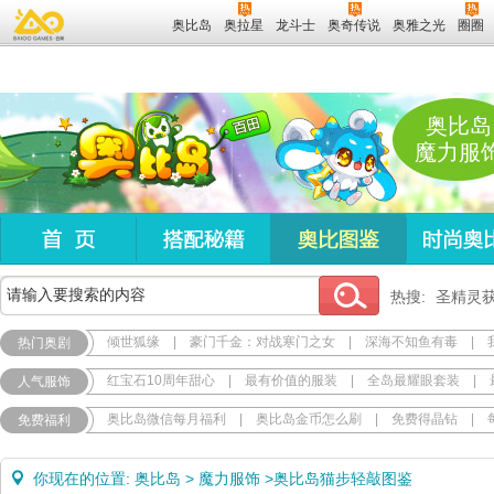
奥比岛
奥拉星
龙斗士
奥奇传说
奥雅之光
圈圈
奥比岛
魔力服
热搜:
圣精灵
倾世狐缘
|
豪门千金：对战寒门之女
|
深海不知鱼有毒
|
热门奥剧
红宝石10周年甜心
|
最有价值的服装
|
全岛最耀眼套装
|
人气服饰
奥比岛微信每月福利
|
奥比岛金币怎么刷
|
免费得晶钻
|
免费福利
你现在的位置:
奥比岛
>
魔力服饰
>
奥比岛猫步轻敲图鉴