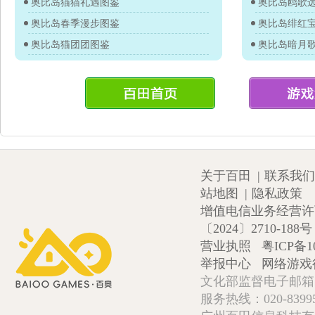
奥比岛猫猫礼遇图鉴
奥比岛鸥歌
奥比岛春季漫步图鉴
奥比岛绯红
奥比岛猫团团图鉴
奥比岛暗月
关于百田
|
联系我们
站地图
|
隐私政策
增值电信业务经营许可证
〔2024〕2710-188号
营业执照
粤ICP备1
举报中心
网络游戏
文化部监督电子邮箱:wlw
服务热线：020-839952