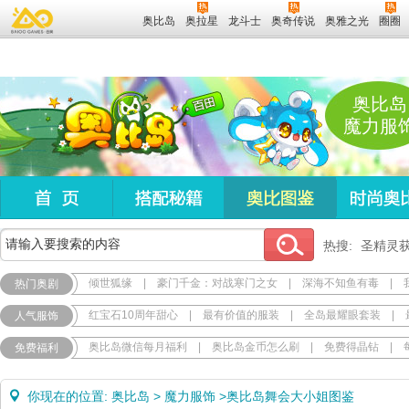
奥比岛
奥拉星
龙斗士
奥奇传说
奥雅之光
圈圈
奥比岛
魔力服
热搜:
圣精灵
倾世狐缘
|
豪门千金：对战寒门之女
|
深海不知鱼有毒
|
热门奥剧
红宝石10周年甜心
|
最有价值的服装
|
全岛最耀眼套装
|
人气服饰
奥比岛微信每月福利
|
奥比岛金币怎么刷
|
免费得晶钻
|
免费福利
你现在的位置:
奥比岛
>
魔力服饰
>
奥比岛舞会大小姐图鉴