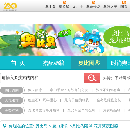
奥比岛
奥拉星
龙斗士
奥奇传说
奥雅之光
圈圈
奥比岛
魔力服
热搜:
圣精灵
倾世狐缘
|
豪门千金：对战寒门之女
|
深海不知鱼有毒
|
热门奥剧
红宝石10周年甜心
|
最有价值的服装
|
全岛最耀眼套装
|
人气服饰
奥比岛微信每月福利
|
奥比岛金币怎么刷
|
免费得晶钻
|
免费福利
你现在的位置:
奥比岛
>
魔力服饰
>
奥比岛陪伴·花开繁茂图鉴