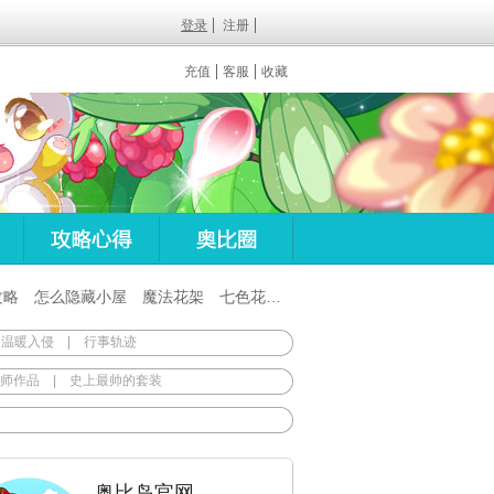
登录
注册
充值
客服
收藏
攻略
怎么隐藏小屋
魔法花架
七色花在哪
百田梦想之翼杖
 温暖入侵
|
行事轨迹
师作品
|
史上最帅的套装
奥比岛官网