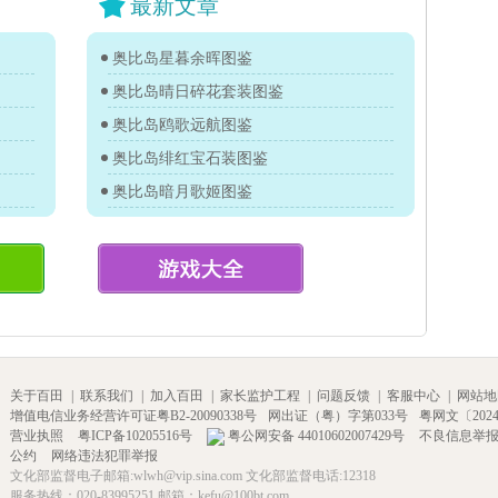
最新文章
奥比岛星暮余晖图鉴
奥比岛晴日碎花套装图鉴
奥比岛鸥歌远航图鉴
奥比岛绯红宝石装图鉴
奥比岛暗月歌姬图鉴
关于百田
|
联系我们
|
加入百田
|
家长监护工程
|
问题反馈
|
客服中心
|
网站地
增值电信业务经营许可证粤B2-20090338号
网出证（粤）字第033号
粤网文〔2024〕
营业执照
粤ICP备10205516号
粤公网安备 44010602007429号
不良信息举
公约
网络违法犯罪举报
文化部监督电子邮箱:wlwh@vip.sina.com 文化部监督电话:12318
服务热线：020-83995251 邮箱：kefu@100bt.com