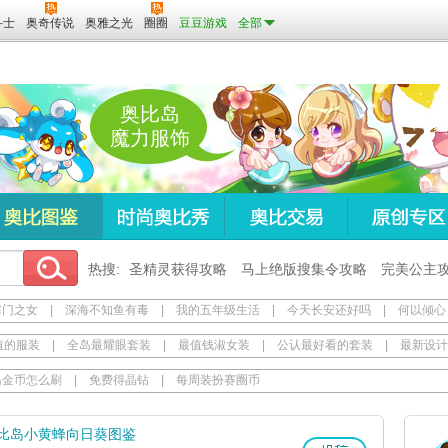
斗士
奥奇传说
奥雅之光
圈圈
豆豆游戏
全部
奥比岛
魔力服饰
热搜:
圣精灵获得攻略
马上绝版搜集令攻略
完美公主
寒门之女
|
深海不知鱼有毒
|
我的五年级生活
|
今天长安还好吗
|
何以倾心
值的服装
|
全岛最耀眼套装
|
最值钱淑女装
|
公认最好看的套装
|
最新设计
岛金币怎么刷
|
免费得晶钻
|
每周装扮赛圈币
比岛小黄蜂向日葵图鉴