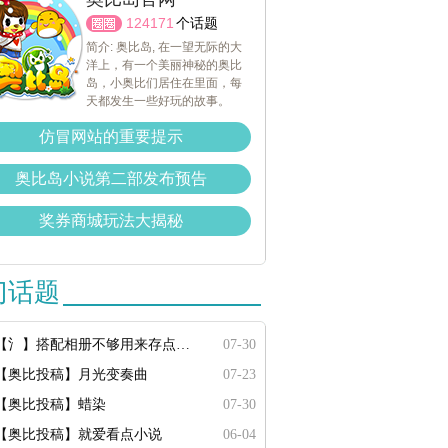
124171
个话题
简介: 奥比岛, 在一望无际的大
洋上，有一个美丽神秘的奥比
岛，小奥比们居住在里面，每
天都发生一些好玩的故事。
仿冒网站的重要提示
奥比岛小说第二部发布预告
奖券商城玩法大揭秘
门话题
【氵】搭配相册不够用来存点搭配
07-30
【奥比投稿】月光变奏曲
07-23
【奥比投稿】蜡染
07-30
【奥比投稿】就爱看点小说
06-04