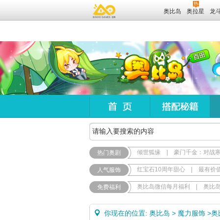
奥比岛
奥拉星
龙
倾世狐缘
|
豪门千金：对战
热门奥剧
红宝石10周年甜心
|
最有价
人气服饰
奥比岛微信每月福利
|
奥比
免费福利
你现在的位置:
奥比岛
>
魔力服饰
>
奥