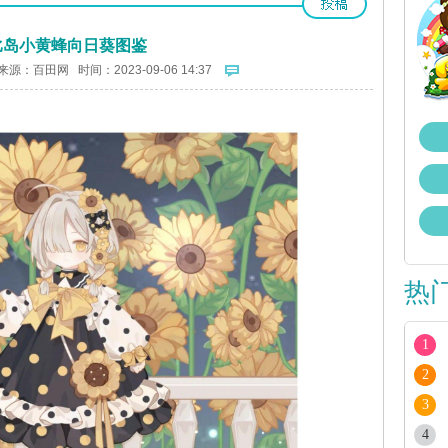
比岛小黄蜂向日葵图鉴
来源：
百田网
时间：2023-09-06 14:37
热
1
2
3
4