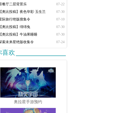
原餐厅二层背景乐
07-22
【奥比投稿】夜色华彩·玉生兰
07-30
星际旅行绝版搜集令
07-10
【奥比投稿】绵绵兔
07-30
【奥比投稿】牛油果睡睡
07-30
探索未来星绝版收集令
07-24
你喜欢
奥拉星手游预约