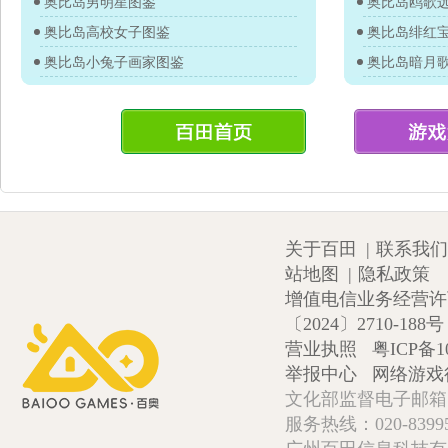
奥比岛男明星图鉴
奥比岛鸥歌
奥比岛高校女子图鉴
奥比岛绯红
奥比岛小兔子画家图鉴
奥比岛暗月
关于百田
|
联系我们
站地图
|
隐私政策
增值电信业务经营许可证
〔2024〕2710-188号
营业执照
粤ICP备1
举报中心
网络游戏
文化部监督电子邮箱:wlw
服务热线：020-839952