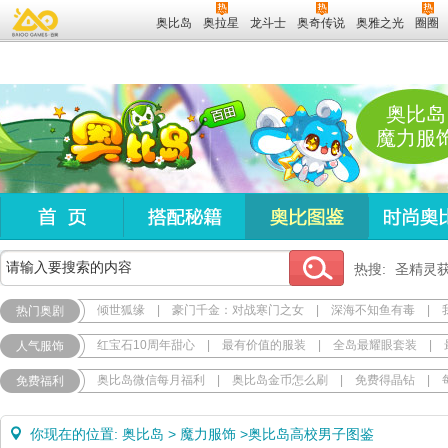
奥比岛
奥拉星
龙斗士
奥奇传说
奥雅之光
圈圈
奥比岛
魔力服
热搜:
圣精灵
倾世狐缘
|
豪门千金：对战寒门之女
|
深海不知鱼有毒
|
热门奥剧
红宝石10周年甜心
|
最有价值的服装
|
全岛最耀眼套装
|
人气服饰
奥比岛微信每月福利
|
奥比岛金币怎么刷
|
免费得晶钻
|
免费福利
你现在的位置:
奥比岛
>
魔力服饰
>
奥比岛高校男子图鉴