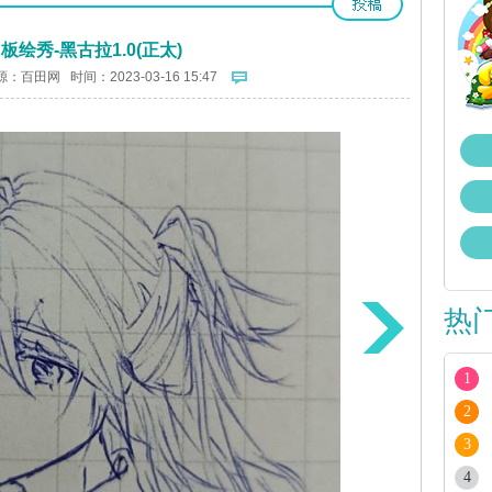
板绘秀-黑古拉1.0(正太)
源：
百田网
时间：2023-03-16 15:47
热
1
2
3
4