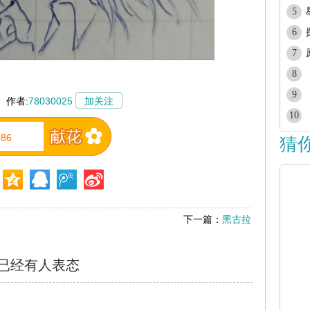
5
6
7
8
9
作者:
78030025
加关注
10
86
猜
下一篇：
黑古拉
已经有
人表态