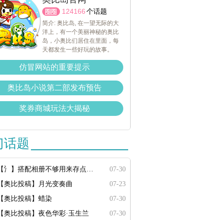
124166
个话题
简介: 奥比岛, 在一望无际的大
洋上，有一个美丽神秘的奥比
岛，小奥比们居住在里面，每
天都发生一些好玩的故事。
仿冒网站的重要提示
奥比岛小说第二部发布预告
奖券商城玩法大揭秘
门话题
【氵】搭配相册不够用来存点搭配
07-30
【奥比投稿】月光变奏曲
07-23
【奥比投稿】蜡染
07-30
【奥比投稿】夜色华彩·玉生兰
07-30