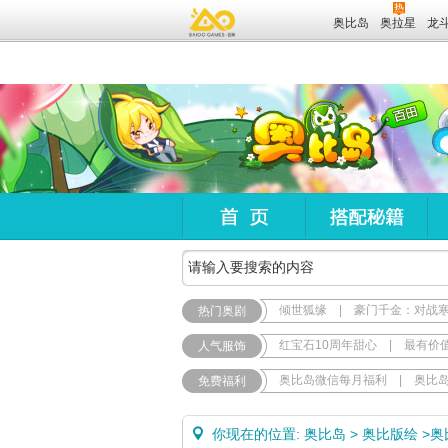
奥比岛
奥拉星
龙
倾世狐缘
|
豪门千金：对战
热门奥剧
红宝石10周年甜心
|
最有价
人气服饰
奥比岛微信每月福利
|
奥比
免费福利
你现在的位置:
奥比岛
>
奥比版绘
>
奥