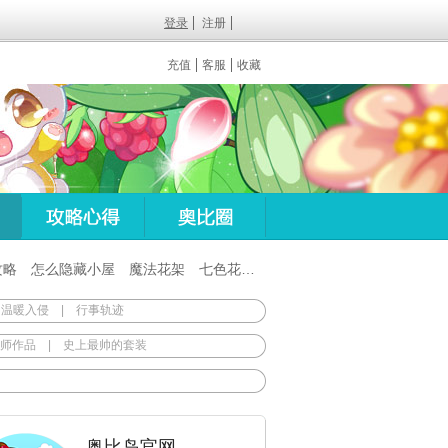
登录
注册
充值
客服
收藏
攻略
怎么隐藏小屋
魔法花架
七色花在哪
百田梦想之翼杖
 温暖入侵
|
行事轨迹
师作品
|
史上最帅的套装
奥比岛官网