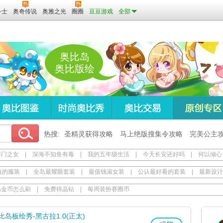
斗士
奥奇传说
奥雅之光
圈圈
豆豆游戏
全部
奥比岛
奥比版绘
热搜:
圣精灵获得攻略
马上绝版搜集令攻略
完美公主
寒门之女
|
深海不知鱼有毒
|
我的五年级生活
|
今天长安还好吗
|
何以倾心
值的服装
|
全岛最耀眼套装
|
最值钱淑女装
|
公认最好看的套装
|
最新设计
岛金币怎么刷
|
免费得晶钻
|
每周装扮赛圈币
比岛板绘秀-黑古拉1.0(正太)