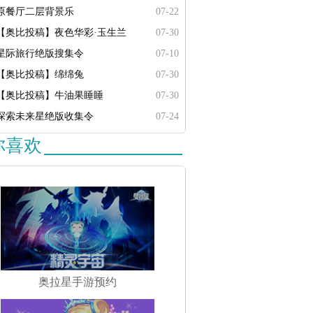
原餐厅二层背景乐
07-22
【奥比投稿】夜色华彩·玉生兰
07-30
星际旅行绝版搜集令
07-10
【奥比投稿】绵绵兔
07-30
【奥比投稿】牛油果睡睡
07-30
探索未来星绝版收集令
07-24
你喜欢
奥拉星手游预约