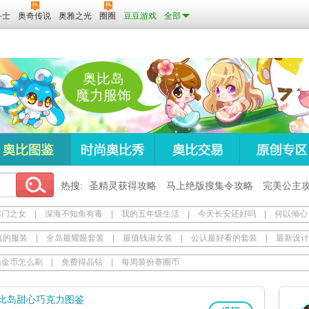
斗士
奥奇传说
奥雅之光
圈圈
豆豆游戏
全部
奥比岛
魔力服饰
热搜:
圣精灵获得攻略
马上绝版搜集令攻略
完美公主
寒门之女
|
深海不知鱼有毒
|
我的五年级生活
|
今天长安还好吗
|
何以倾心
值的服装
|
全岛最耀眼套装
|
最值钱淑女装
|
公认最好看的套装
|
最新设计
岛金币怎么刷
|
免费得晶钻
|
每周装扮赛圈币
比岛甜心巧克力图鉴