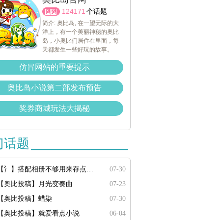
124171
个话题
简介: 奥比岛, 在一望无际的大
洋上，有一个美丽神秘的奥比
岛，小奥比们居住在里面，每
天都发生一些好玩的故事。
仿冒网站的重要提示
奥比岛小说第二部发布预告
奖券商城玩法大揭秘
门话题
【氵】搭配相册不够用来存点搭配
07-30
【奥比投稿】月光变奏曲
07-23
【奥比投稿】蜡染
07-30
【奥比投稿】就爱看点小说
06-04