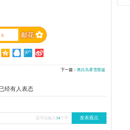
6
下一篇：
奥比岛雾雪图鉴
已经有
人表态
发表观点
还可以输入
14
个字