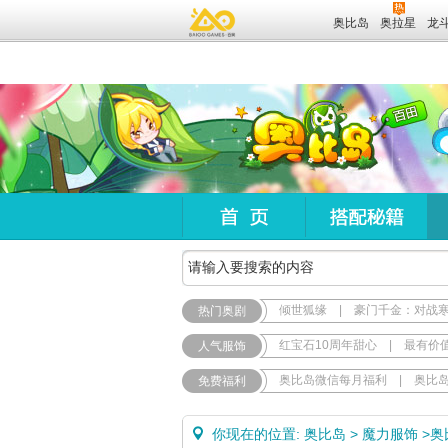
奥比岛
奥拉星
龙
倾世狐缘
|
豪门千金：对战
热门奥剧
红宝石10周年甜心
|
最有价
人气服饰
奥比岛微信每月福利
|
奥比
免费福利
你现在的位置:
奥比岛
>
魔力服饰
>
奥