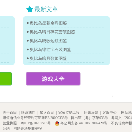
最新文章
奥比岛星暮余晖图鉴
奥比岛晴日碎花套装图鉴
奥比岛鸥歌远航图鉴
奥比岛绯红宝石装图鉴
奥比岛暗月歌姬图鉴
关于百田
|
联系我们
|
加入百田
|
家长监护工程
|
问题反馈
|
客服中心
|
网站地
增值电信业务经营许可证粤B2-20090338号
网出证（粤）字第033号
粤网文〔2024〕
营业执照
粤ICP备10205516号
粤公网安备 44010602007429号
不良信息举
公约
网络违法犯罪举报