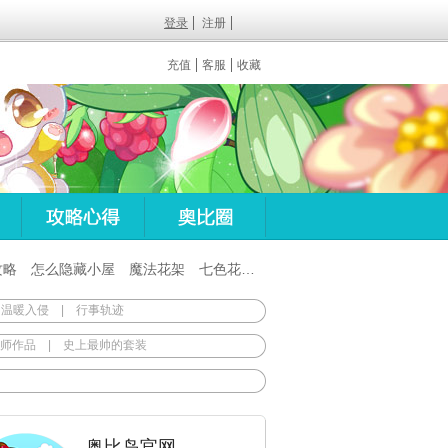
登录
注册
充值
客服
收藏
攻略
怎么隐藏小屋
魔法花架
七色花在哪
百田梦想之翼杖
 温暖入侵
|
行事轨迹
师作品
|
史上最帅的套装
奥比岛官网