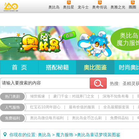
奥比岛
奥拉星
龙斗士
奥奇传说
奥雅之光
圈圈
奥比岛
魔力服
热搜:
圣精灵
倾世狐缘
|
豪门千金：对战寒门之女
|
深海不知鱼有毒
|
热门奥剧
红宝石10周年甜心
|
最有价值的服装
|
全岛最耀眼套装
|
人气服饰
奥比岛微信每月福利
|
奥比岛金币怎么刷
|
免费得晶钻
|
免费福利
你现在的位置:
奥比岛
>
魔力服饰
>
奥比岛童话梦境装图鉴