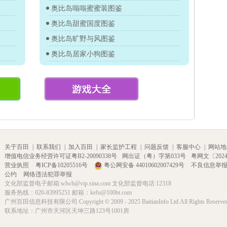
奥比岛嗡嗡蜜蜜装图鉴
奥比岛甜蜜国度图鉴
奥比岛旷野与风图鉴
奥比岛居家小狗图鉴
关于百田
|
联系我们
|
加入百田
|
家长监护工程
|
问题反馈
|
客服中心
|
网站地
增值电信业务经营许可证粤B2-20090338号
网出证（粤）字第033号
粤网文〔2024〕
营业执照
粤ICP备10205516号
粤公网安备 44010602007429号
不良信息举
公约
网络违法犯罪举报
文化部监督电子邮箱:wlwh@vip.sina.com 文化部监督电话:12318
服务热线：020-83995251 邮箱：kefu@100bt.com
广州百田信息科技有限公司 Copyright © 2009 - 2025 BaitianInfo Ltd.All Rights Reserve
联系地址：广州市天河区天坤三路123号1001房