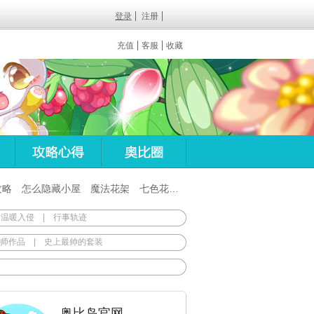
登录
注册
充值
客服
收藏
攻略
怎么隐藏小屋
魔法花架
七色花在哪
百田梦想之翼杖
 温暖入侵
|
行事轨迹
师作品
|
史上最帅的套装
奥比岛官网