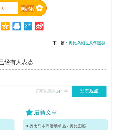
3
下一篇：
奥比岛倾世风华图鉴
已经有
人表态
发表观点
还可以输入
14
个字
最新文章
奥比岛本周活动单品 - 奥比图鉴