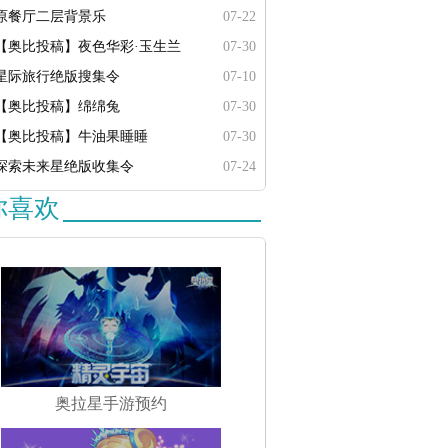
原餐厅二层背景乐
07-22
【奥比投稿】夜色华彩·玉生兰
07-30
星际旅行绝版搜集令
07-10
【奥比投稿】绵绵兔
07-30
【奥比投稿】牛油果睡睡
07-30
探索未来星绝版收集令
07-24
你喜欢
奥拉星手游预约