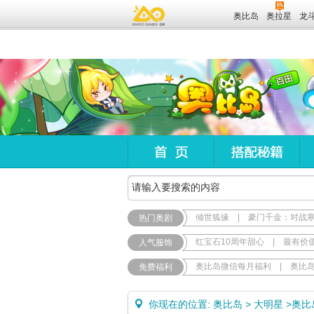
奥比岛
奥拉星
龙
倾世狐缘
|
豪门千金：对战
热门奥剧
红宝石10周年甜心
|
最有价
人气服饰
奥比岛微信每月福利
|
奥比
免费福利
你现在的位置:
奥比岛
>
大明星
>
奥比