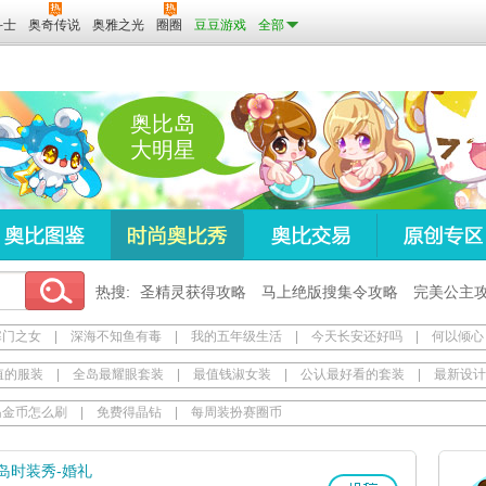
斗士
奥奇传说
奥雅之光
圈圈
豆豆游戏
全部
奥比岛
大明星
热搜:
圣精灵获得攻略
马上绝版搜集令攻略
完美公主
寒门之女
|
深海不知鱼有毒
|
我的五年级生活
|
今天长安还好吗
|
何以倾心
值的服装
|
全岛最耀眼套装
|
最值钱淑女装
|
公认最好看的套装
|
最新设计
岛金币怎么刷
|
免费得晶钻
|
每周装扮赛圈币
岛时装秀-婚礼