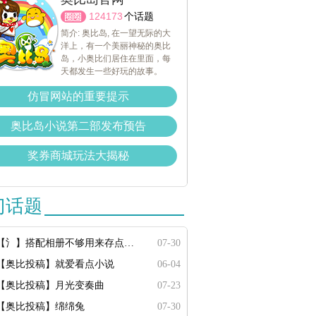
124173
个话题
简介: 奥比岛, 在一望无际的大
洋上，有一个美丽神秘的奥比
岛，小奥比们居住在里面，每
天都发生一些好玩的故事。
仿冒网站的重要提示
奥比岛小说第二部发布预告
奖券商城玩法大揭秘
门话题
【氵】搭配相册不够用来存点搭配
07-30
【奥比投稿】就爱看点小说
06-04
【奥比投稿】月光变奏曲
07-23
【奥比投稿】绵绵兔
07-30