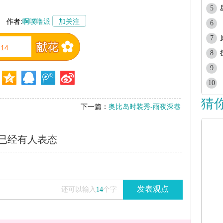
5
作者:
啊噗噜派
加关注
6
7
14
8
9
10
猜
下一篇：
奥比岛时装秀-雨夜深巷
已经有
人表态
发表观点
还可以输入
14
个字