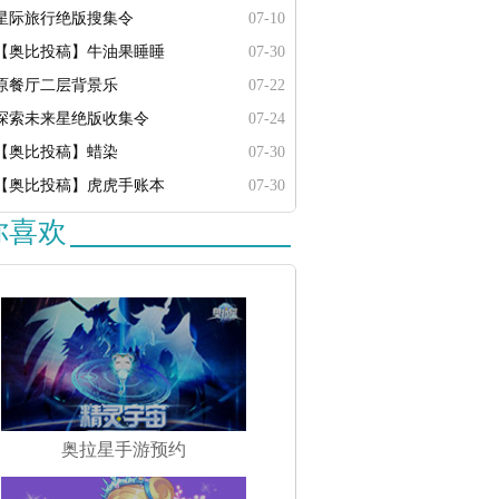
星际旅行绝版搜集令
07-10
【奥比投稿】牛油果睡睡
07-30
原餐厅二层背景乐
07-22
探索未来星绝版收集令
07-24
【奥比投稿】蜡染
07-30
【奥比投稿】虎虎手账本
07-30
你喜欢
奥拉星手游预约