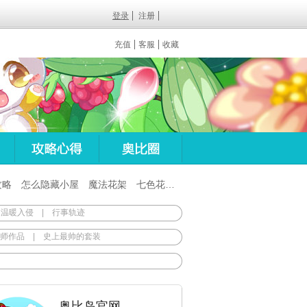
登录
注册
充值
客服
收藏
攻略
怎么隐藏小屋
魔法花架
七色花在哪
百田梦想之翼杖
 温暖入侵
|
行事轨迹
师作品
|
史上最帅的套装
奥比岛官网