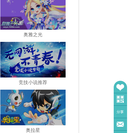
奥雅之光
竞技小说推荐
奥拉星