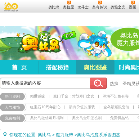
奥比岛
奥拉星
龙斗士
奥奇传说
奥雅之光
圈圈
奥比岛
魔力服
热搜:
圣精灵
倾世狐缘
|
豪门千金：对战寒门之女
|
深海不知鱼有毒
|
热门奥剧
红宝石10周年甜心
|
最有价值的服装
|
全岛最耀眼套装
|
人气服饰
奥比岛微信每月福利
|
奥比岛金币怎么刷
|
免费得晶钻
|
免费福利
你现在的位置:
奥比岛
>
魔力服饰
>
奥比岛治愈系乐园图鉴