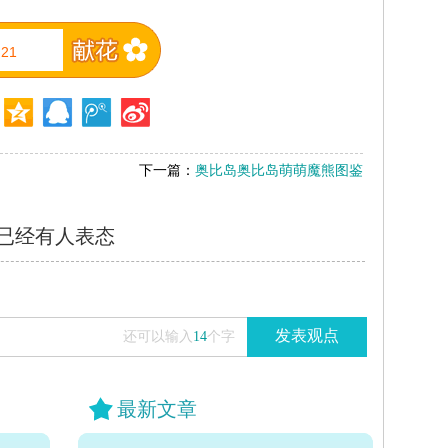
21
下一篇：
奥比岛奥比岛萌萌魔熊图鉴
已经有
人表态
发表观点
还可以输入
14
个字
最新文章