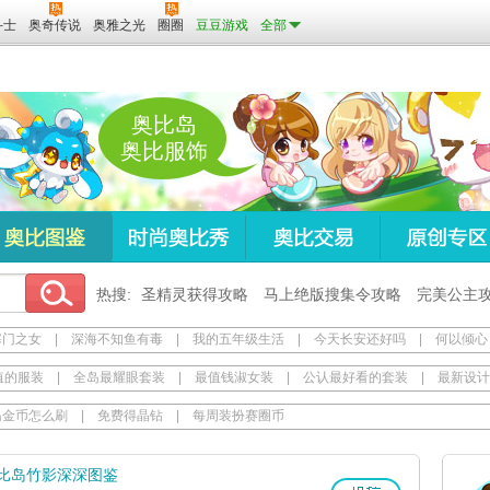
斗士
奥奇传说
奥雅之光
圈圈
豆豆游戏
全部
奥比岛
奥比服饰
热搜:
圣精灵获得攻略
马上绝版搜集令攻略
完美公主
寒门之女
|
深海不知鱼有毒
|
我的五年级生活
|
今天长安还好吗
|
何以倾心
值的服装
|
全岛最耀眼套装
|
最值钱淑女装
|
公认最好看的套装
|
最新设计
岛金币怎么刷
|
免费得晶钻
|
每周装扮赛圈币
比岛竹影深深图鉴