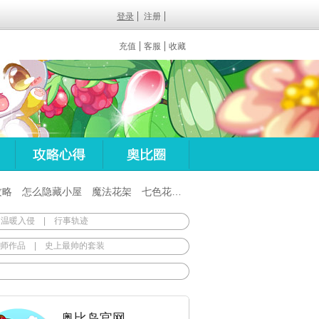
登录
注册
充值
客服
收藏
攻略
怎么隐藏小屋
魔法花架
七色花在哪
百田梦想之翼杖
 温暖入侵
|
行事轨迹
师作品
|
史上最帅的套装
奥比岛官网