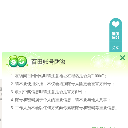
百田账号防盗
在访问百田网站时请注意地址栏域名是否为“100bt”；
请不要使用外挂，不仅会增加账号风险更会被官方封号；
我也要当设计师
图
|
隐私政策
收到中奖信息时请注意是否是官方邮件；
2710-188号
我也要当设计师
报中心
网络游戏行业防沉迷自律
账号和密码属于个人的重要信息，请不要与他人共享；
许多小奥比还不知道怎
工作人员不会以任何方式向你索取账号和密码等重要信息。
么投稿设计师！！ 同时
又想尝试一下投稿，今
天小镜子就来告诉大家
d
基本的投稿规则吧！
去围观>>