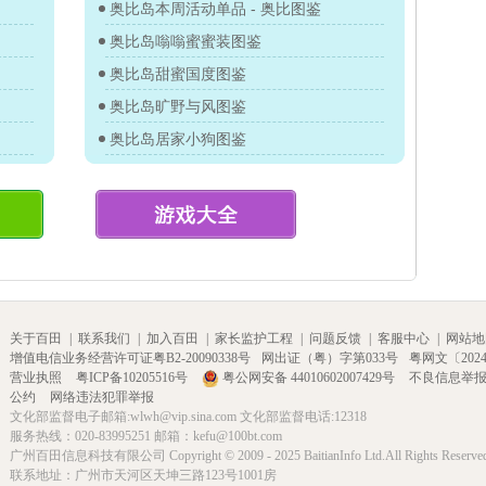
奥比岛本周活动单品 - 奥比图鉴
奥比岛嗡嗡蜜蜜装图鉴
奥比岛甜蜜国度图鉴
奥比岛旷野与风图鉴
奥比岛居家小狗图鉴
关于百田
|
联系我们
|
加入百田
|
家长监护工程
|
问题反馈
|
客服中心
|
网站地
增值电信业务经营许可证粤B2-20090338号
网出证（粤）字第033号
粤网文〔2024〕
营业执照
粤ICP备10205516号
粤公网安备 44010602007429号
不良信息举
公约
网络违法犯罪举报
文化部监督电子邮箱:wlwh@vip.sina.com 文化部监督电话:12318
服务热线：020-83995251 邮箱：kefu@100bt.com
广州百田信息科技有限公司 Copyright © 2009 - 2025 BaitianInfo Ltd.All Rights Reserve
联系地址：广州市天河区天坤三路123号1001房