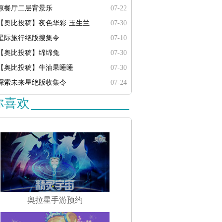
原餐厅二层背景乐
07-22
【奥比投稿】夜色华彩·玉生兰
07-30
星际旅行绝版搜集令
07-10
【奥比投稿】绵绵兔
07-30
【奥比投稿】牛油果睡睡
07-30
探索未来星绝版收集令
07-24
你喜欢
奥拉星手游预约