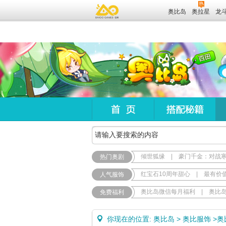
奥比岛
奥拉星
龙
倾世狐缘
|
豪门千金：对战
热门奥剧
红宝石10周年甜心
|
最有价
人气服饰
奥比岛微信每月福利
|
奥比
免费福利
你现在的位置:
奥比岛
>
奥比服饰
>
奥