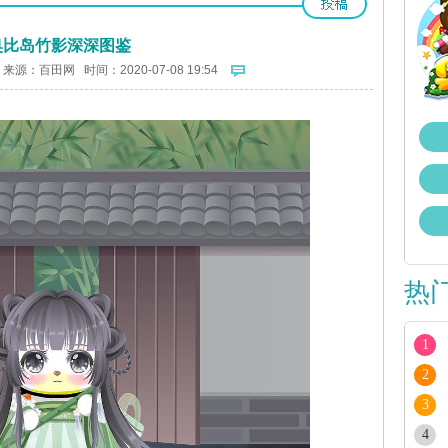
奥比岛竹影深深图鉴
 来源：
百田网
时间：2020-07-08 19:54
热
1
2
3
4