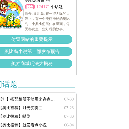
124171
个话题
简介: 奥比岛, 在一望无际的大
洋上，有一个美丽神秘的奥比
岛，小奥比们居住在里面，每
天都发生一些好玩的故事。
仿冒网站的重要提示
奥比岛小说第二部发布预告
奖券商城玩法大揭秘
门话题
【氵】搭配相册不够用来存点搭配
07-30
【奥比投稿】月光变奏曲
07-23
【奥比投稿】蜡染
07-30
【奥比投稿】就爱看点小说
06-04