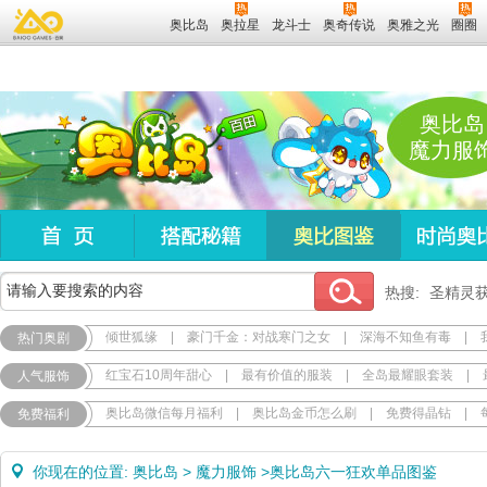
奥比岛
奥拉星
龙斗士
奥奇传说
奥雅之光
圈圈
奥比岛
魔力服
热搜:
圣精灵
倾世狐缘
|
豪门千金：对战寒门之女
|
深海不知鱼有毒
|
热门奥剧
红宝石10周年甜心
|
最有价值的服装
|
全岛最耀眼套装
|
人气服饰
奥比岛微信每月福利
|
奥比岛金币怎么刷
|
免费得晶钻
|
免费福利
你现在的位置:
奥比岛
>
魔力服饰
>
奥比岛六一狂欢单品图鉴