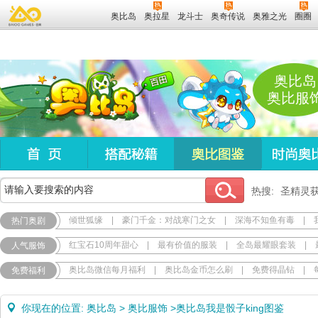
奥比岛
奥拉星
龙斗士
奥奇传说
奥雅之光
圈圈
奥比岛
奥比服
热搜:
圣精灵
倾世狐缘
|
豪门千金：对战寒门之女
|
深海不知鱼有毒
|
热门奥剧
红宝石10周年甜心
|
最有价值的服装
|
全岛最耀眼套装
|
人气服饰
奥比岛微信每月福利
|
奥比岛金币怎么刷
|
免费得晶钻
|
免费福利
你现在的位置:
奥比岛
>
奥比服饰
>
奥比岛我是骰子king图鉴