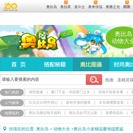
奥比岛
奥拉星
龙斗士
奥奇传说
奥雅之光
圈圈
奥比岛
动物大
热搜:
圣精灵
倾世狐缘
|
豪门千金：对战寒门之女
|
深海不知鱼有毒
|
热门奥剧
红宝石10周年甜心
|
最有价值的服装
|
全岛最耀眼套装
|
人气服饰
奥比岛微信每月福利
|
奥比岛金币怎么刷
|
免费得晶钻
|
免费福利
你现在的位置:
奥比岛
>
动物大全
>
奥比岛小迷糊温馨地毯图鉴