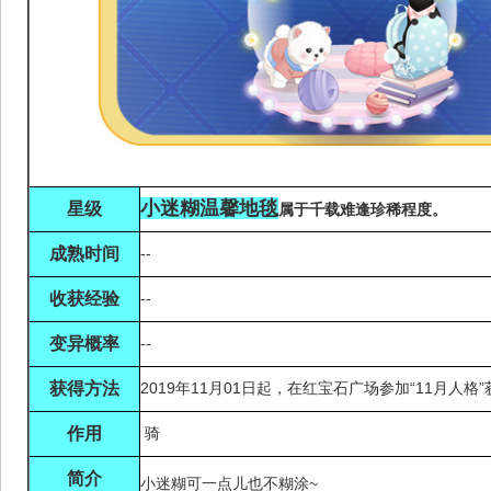
小迷糊温馨地毯
星级
属于千载难逢珍稀程度。
成熟时间
--
收获经验
--
变异概率
--
获得方法
2019年11月01日起，在红宝石广场参加“11月人格”
作用
骑
简介
小迷糊可一点儿也不糊涂~