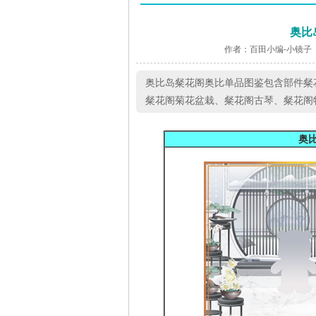
奥比
作者：百田小编-小镜子
奥比岛粲花阁奥比单品图鉴包含部件粲
粲花阁菊花盆栽、粲花阁古琴、粲花阁
奥