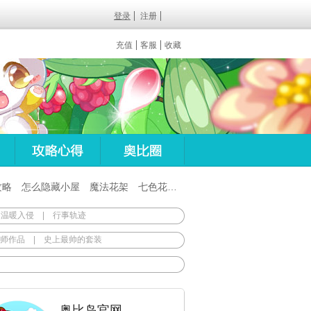
登录
注册
充值
客服
收藏
攻略
怎么隐藏小屋
魔法花架
七色花在哪
百田梦想之翼杖
 温暖入侵
|
行事轨迹
师作品
|
史上最帅的套装
奥比岛官网