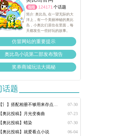
124171
个话题
简介: 奥比岛, 在一望无际的大
洋上，有一个美丽神秘的奥比
岛，小奥比们居住在里面，每
天都发生一些好玩的故事。
仿冒网站的重要提示
奥比岛小说第二部发布预告
奖券商城玩法大揭秘
门话题
【氵】搭配相册不够用来存点搭配
07-30
【奥比投稿】月光变奏曲
07-23
【奥比投稿】蜡染
07-30
【奥比投稿】就爱看点小说
06-04