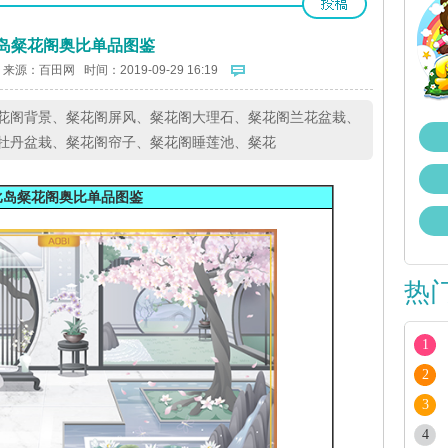
岛粲花阁奥比单品图鉴
 来源：
百田网
时间：2019-09-29 16:19
花阁背景、粲花阁屏风、粲花阁大理石、粲花阁兰花盆栽、
牡丹盆栽、粲花阁帘子、粲花阁睡莲池、粲花
比岛粲花阁奥比单品图鉴
热
1
2
3
4