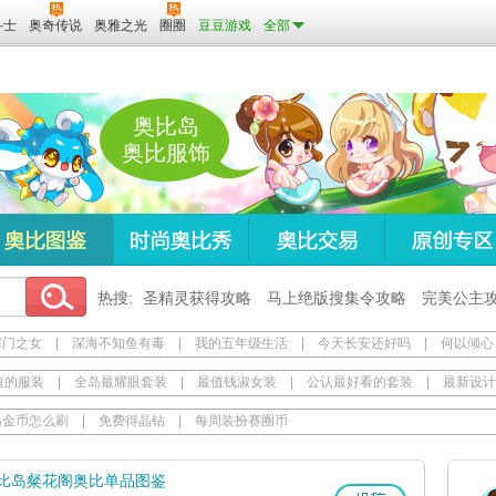
斗士
奥奇传说
奥雅之光
圈圈
豆豆游戏
全部
奥比岛
奥比服饰
热搜:
圣精灵获得攻略
马上绝版搜集令攻略
完美公主
寒门之女
|
深海不知鱼有毒
|
我的五年级生活
|
今天长安还好吗
|
何以倾心
值的服装
|
全岛最耀眼套装
|
最值钱淑女装
|
公认最好看的套装
|
最新设计
岛金币怎么刷
|
免费得晶钻
|
每周装扮赛圈币
比岛粲花阁奥比单品图鉴