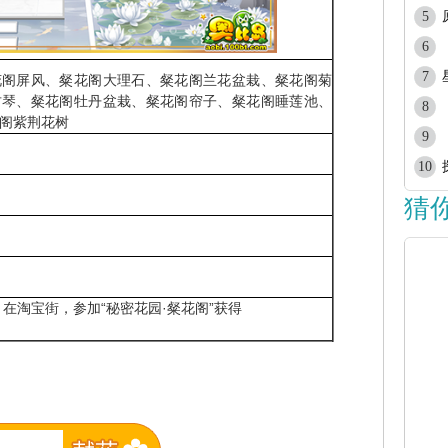
5
6
7
花阁屏风、粲花阁大理石、粲花阁兰花盆栽、粲花阁菊
古琴、粲花阁牡丹盆栽、粲花阁帘子、粲花阁睡莲池、
8
阁紫荆花树
9
10
猜
，在淘宝街，参加“秘密花园·粲花阁”获得