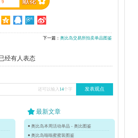
9
下一篇：
奥比岛交易所拍卖单品图鉴
已经有
人表态
发表观点
还可以输入
14
个字
最新文章
奥比岛本周活动单品 - 奥比图鉴
奥比岛嗡嗡蜜蜜装图鉴