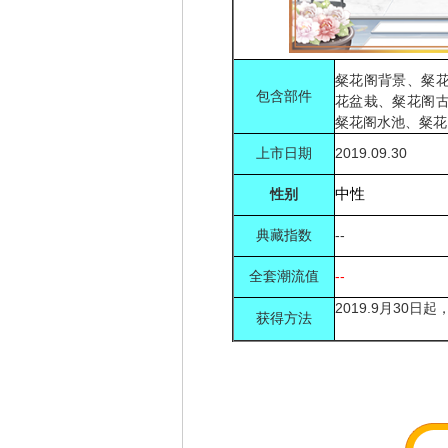
粲花阁背景、粲
包含部件
花盆栽、粲花阁
粲花阁水池、粲花
上市日期
2019.09.30
性别
中性
典藏指数
--
全套潮流值
--
2019.
9月30日起
获得方法