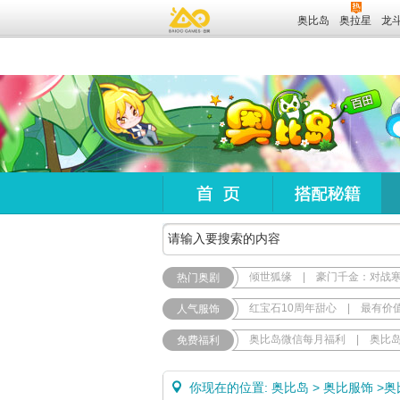
奥比岛
奥拉星
龙
倾世狐缘
|
豪门千金：对战
热门奥剧
红宝石10周年甜心
|
最有价
人气服饰
奥比岛微信每月福利
|
奥比
免费福利
你现在的位置:
奥比岛
>
奥比服饰
>
奥