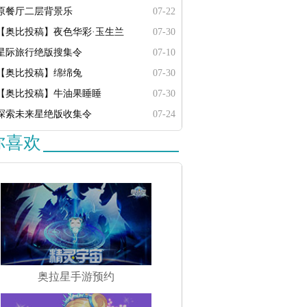
原餐厅二层背景乐
07-22
【奥比投稿】夜色华彩·玉生兰
07-30
星际旅行绝版搜集令
07-10
【奥比投稿】绵绵兔
07-30
【奥比投稿】牛油果睡睡
07-30
探索未来星绝版收集令
07-24
你喜欢
奥拉星手游预约