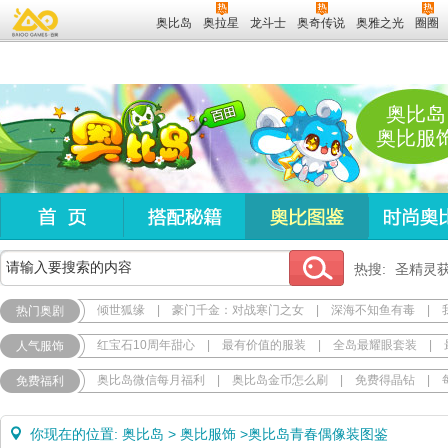
奥比岛
奥拉星
龙斗士
奥奇传说
奥雅之光
圈圈
奥比岛
奥比服
热搜:
圣精灵
倾世狐缘
|
豪门千金：对战寒门之女
|
深海不知鱼有毒
|
热门奥剧
红宝石10周年甜心
|
最有价值的服装
|
全岛最耀眼套装
|
人气服饰
奥比岛微信每月福利
|
奥比岛金币怎么刷
|
免费得晶钻
|
免费福利
你现在的位置:
奥比岛
>
奥比服饰
>
奥比岛青春偶像装图鉴