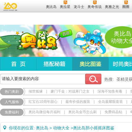
奥比岛
奥拉星
龙斗士
奥奇传说
奥雅之光
圈圈
奥比岛
动物大
热搜:
圣精灵
倾世狐缘
|
豪门千金：对战寒门之女
|
深海不知鱼有毒
|
热门奥剧
红宝石10周年甜心
|
最有价值的服装
|
全岛最耀眼套装
|
人气服饰
奥比岛微信每月福利
|
奥比岛金币怎么刷
|
免费得晶钻
|
免费福利
你现在的位置:
奥比岛
>
动物大全
>
奥比岛胆小摇摇床图鉴