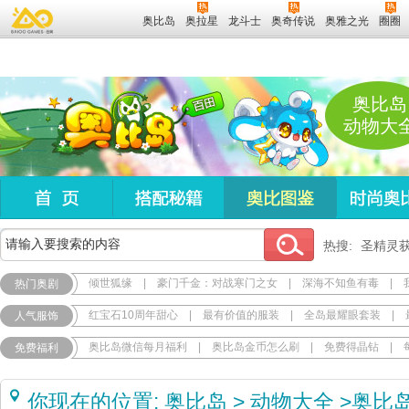
奥比岛
奥拉星
龙斗士
奥奇传说
奥雅之光
圈圈
奥比岛
动物大
热搜:
圣精灵
倾世狐缘
|
豪门千金：对战寒门之女
|
深海不知鱼有毒
|
热门奥剧
红宝石10周年甜心
|
最有价值的服装
|
全岛最耀眼套装
|
人气服饰
奥比岛微信每月福利
|
奥比岛金币怎么刷
|
免费得晶钻
|
免费福利
你现在的位置:
奥比岛
>
动物大全
>
奥比