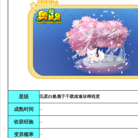
星级
氐星白貉
属于千载难逢珍稀程度
成熟时间
--
收获经验
--
变异概率
--